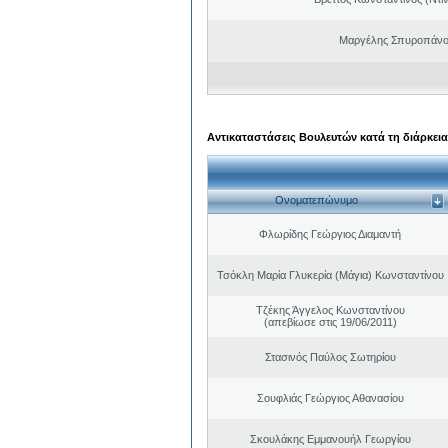
Μαργέλης Σπυροπάνο
Αντικαταστάσεις Βουλευτών κατά τη διάρκεια
Ονοματεπώνυμο
Φλωρίδης Γεώργιος Διαμαντή
Τσόκλη Μαρία Γλυκερία (Μάγια) Κωνσταντίνου
Τζέκης Άγγελος Κωνσταντίνου
(απεβίωσε στις 19/06/2011)
Στασινός Παύλος Σωτηρίου
Σουφλιάς Γεώργιος Αθανασίου
Σκουλάκης Εμμανουήλ Γεωργίου