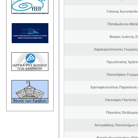
Γείτονας Κωνσταντίν
Παπαϊωάννου Μιλτιά
Βούρος Ιωάννης Σ
Χαραλαμπόπουλος Γεώργιος
Πρωτόπαπας Χρήστο
Παπανδρέου Γεώργι
Χριστοφιλοπούλου Παρασκευή (
Οικονόμου Παντελής
Πάγκαλος Θεόδωρος
Ασπραδάκης Παντελεήμων (
Βρεττός Κωνσταντίνος (Ντί