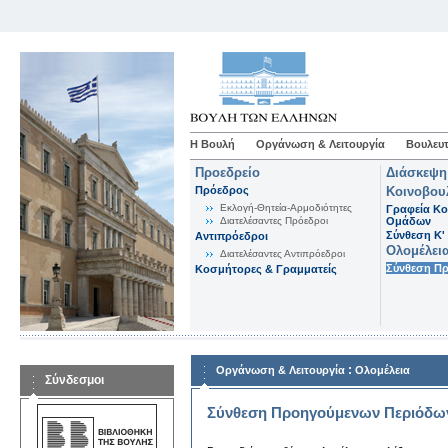
Η Βουλή
Οργάνωση & Λειτουργία
Βουλευτ
Προεδρείο
Διάσκεψη
Πρόεδρος
Κοινοβου
Εκλογή-Θητεία-Αρμοδιότητες
Γραφεία Κο
Διατελέσαντες Πρόεδροι
Ομάδων
Σύνθεση K'
Αντιπρόεδροι
Ολομέλει
Διατελέσαντες Αντιπρόεδροι
Σύνθεση Π
Κοσμήτορες & Γραμματείς
:
Οργάνωση & Λειτουργία
Ολομέλεια
Σύνδεσμοι
Σύνθεση Προηγούμενων Περιόδω