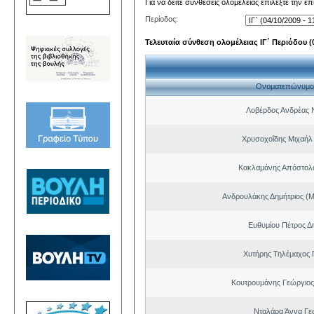
Για να δείτε συνθέσεις ολομέλειας επιλέξτε την ε
Περίοδος:
Τελευταία σύνθεση ολομέλειας ΙΓ΄ Περιόδου (0
Ονοματεπώνυμο
Λοβέρδος Ανδρέας 
Χρυσοχοΐδης Μιχαήλ 
Κακλαμάνης Απόστολ
Ανδρουλάκης Δημήτριος (Μ
Ευθυμίου Πέτρος Δ
Χυτήρης Τηλέμαχος 
Κουτρουμάνης Γεώργιο
Νταλάρα Άννα Γε