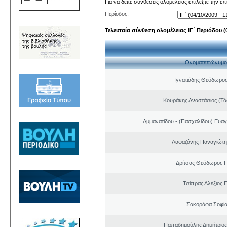
Για να δείτε συνθέσεις ολομέλειας επιλέξτε την ε
Περίοδος:
Τελευταία σύνθεση ολομέλειας ΙΓ΄ Περιόδου (0
Ονοματεπώνυμο
Ιγνατιάδης Θεόδωρος
Κουράκης Αναστάσιος (Τά
Αμμανατίδου - (Πασχαλίδου) Ευαγ
Λαφαζάνης Παναγιώτη
Δρίτσας Θεόδωρος 
Τσίπρας Αλέξιος 
Σακοράφα Σοφία
Παπαδημούλης Δημήτριος