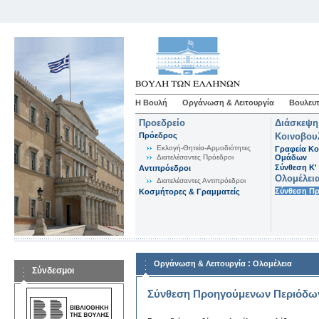
Η Βουλή
Οργάνωση & Λειτουργία
Βουλευτ
Προεδρείο
Διάσκεψη
Πρόεδρος
Κοινοβου
Εκλογή-Θητεία-Αρμοδιότητες
Γραφεία Κο
Διατελέσαντες Πρόεδροι
Ομάδων
Σύνθεση K'
Αντιπρόεδροι
Ολομέλει
Διατελέσαντες Αντιπρόεδροι
Σύνθεση Π
Κοσμήτορες & Γραμματείς
:
Οργάνωση & Λειτουργία
Ολομέλεια
Σύνδεσμοι
Σύνθεση Προηγούμενων Περιόδω