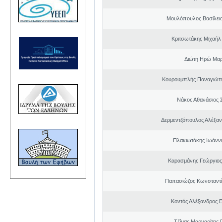
Μουλόπουλος Βασίλειο
Κριτσωτάκης Μιχαήλ
Διώτη Ηρώ Μαρ
Κουρουμπλής Παναγιώτη
Νάκος Αθανάσιος 
Δερμεντζόπουλος Αλέξα
Πλακιωτάκης Ιωάνν
Καρασμάνης Γεώργιος
Παπασιώζος Κωνσταντί
Κοντός Αλέξανδρος Ε
Τζίμας Μαργαρίτης 