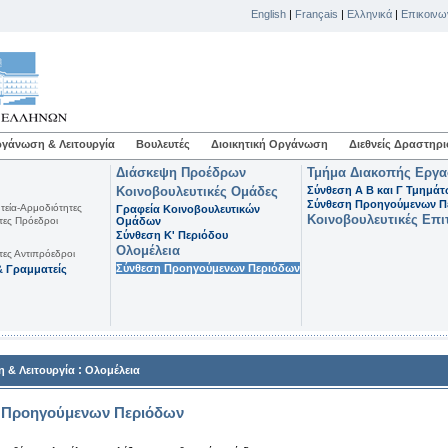
English
|
Français
|
Ελληνικά
|
Επικοινω
γάνωση & Λειτουργία
Βουλευτές
Διοικητική Οργάνωση
Διεθνείς Δραστηρι
Διάσκεψη Προέδρων
Τμήμα Διακοπής Εργ
Κοινοβουλευτικές Ομάδες
Σύνθεση Α Β και Γ Τμημά
Σύνθεση Προηγούμενων Π
τεία-Αρμοδιότητες
Γραφεία Κοινοβουλευτικών
Κοινοβουλευτικές Επι
τες Πρόεδροι
Ομάδων
Σύνθεση K' Περιόδου
Ολομέλεια
τες Αντιπρόεδροι
Σύνθεση Προηγούμενων Περιόδων
 Γραμματείς
:
 & Λειτουργία
Ολομέλεια
 Προηγούμενων Περιόδων