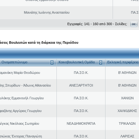
Μανιάτης Ιωάννης Αναστασίου
ΠΑ.Σ
Εγγραφές: 141 - 160 από 300 - Σελίδες:
σεις Βουλευτών κατά τη διάρκεια της Περιόδου
Ονοματεπώνυμο
Κοινοβουλευτική Ομάδα
Εκλογική περιφέρεια
αμανάκη Μαρία Θεοδώρου
ΠΑ.ΣΟ.Κ.
Β' ΑΘΗΝΩΝ
δης Σπυρίδων - Άδωνις Αθανασίου
ΑΝΕΞΑΡΤΗΤΟΙ
Β' ΑΘΗΝΩΝ
υλάκης Εμμανουήλ Γεωργίου
ΠΑ.ΣΟ.Κ.
ΧΑΝΙΩΝ
φαζάνης Αργύριος Γεωργίου
ΠΑ.ΣΟ.Κ.
ΧΑΛΚΙΔΙΚΗΣ
έγκας Νικόλαος Σωτηρίου
ΝΕΑ ΔΗΜΟΚΡΑΤΙΑ
ΤΡΙΚΑΛΩΝ
σιώκας Έκτορας Παναγιώτη
ΠΑ.ΣΟ.Κ.
ΛΑΡΙΣΑΣ