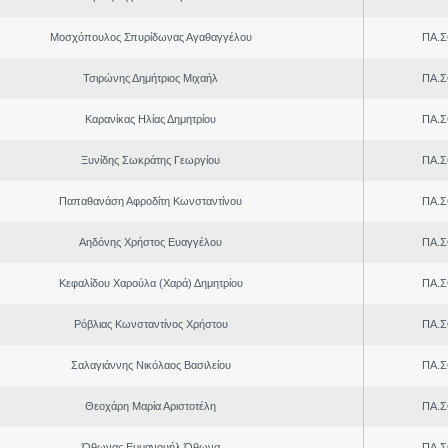
Μοσχόπουλος Σπυρίδωνας Αγαθαγγέλου
ΠΑ.Σ
Τσιρώνης Δημήτριος Μιχαήλ
ΠΑ.Σ
Καρανίκας Ηλίας Δημητρίου
ΠΑ.Σ
Ξυνίδης Σωκράτης Γεωργίου
ΠΑ.Σ
Παπαθανάση Αφροδίτη Κωνσταντίνου
ΠΑ.Σ
Αηδόνης Χρήστος Ευαγγέλου
ΠΑ.Σ
Κεφαλίδου Χαρούλα (Χαρά) Δημητρίου
ΠΑ.Σ
Ρόβλιας Κωνσταντίνος Χρήστου
ΠΑ.Σ
Σαλαγιάννης Νικόλαος Βασιλείου
ΠΑ.Σ
Θεοχάρη Μαρία Αριστοτέλη
ΠΑ.Σ
Όθωνας Εμμανουήλ Όθωνα
ΠΑ.Σ