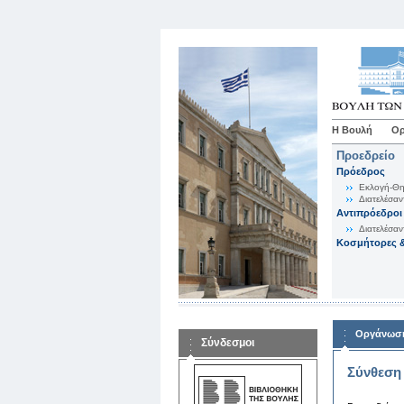
Η Βουλή
Ορ
Προεδρείο
Πρόεδρος
Εκλογή-Θη
Διατελέσαν
Αντιπρόεδροι
Διατελέσαν
Κοσμήτορες &
Οργάνωση
Σύνδεσμοι
Σύνθεση