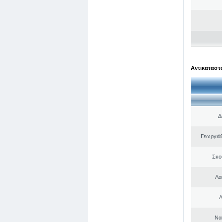
Αντικαταστά
Δ
Γεωργιά
Σκο
Λα
Λ
Να