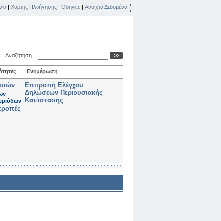
νία
|
Χάρτης Πλοήγησης
|
Οδηγίες
|
Ανοιχτά Δεδομένα
Αναζήτηση
ότητες
Ενημέρωση
ασιών
Επιτροπή Ελέγχου
Δηλώσεων Περιουσιακής
των
Κατάστασης
εριόδων
τροπές