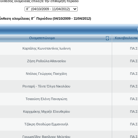
 συνθέσεις ολομέλειας επιλέξτε την επιθυμητή περίοδο
ύνθεση ολομέλειας ΙΓ΄ Περιόδου (04/10/2009 - 11/04/2012)
Ονοματεπώνυμο
Κοινοβουλευτι
Καρτάλης Κωνσταντίνος Ιωάννη
ΠΑ.Σ
Ζήση Ροδούλα Αθανασίου
ΠΑ.Σ
Ντόλιος Γεώργιος Πασχάλη
ΠΑ.Σ
Ρενταρή - Τέντε Όλγα Νικολάου
ΠΑ.Σ
Τσιαούση Ελένη Παναγιώτη
ΠΑ.Σ
Καρχιμάκης Μιχαήλ Ελευθερίου
ΠΑ.Σ
Τζάκρη Θεοδώρα Εμμανουήλ
ΠΑ.Σ
Γιουματζίδης Βασίλειος Μελετίου
ΠΑ.Σ