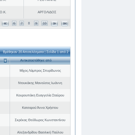
Ο.Κ.
ΑΡΓΟΛΙΔΟΣ
6
7
8
9
10
Βρέθηκαν 20 Αποτελέσματα | Σελίδα 1 από 2
Αντικαταστάθηκε από
Μίχος Λάμπρος Σπυρίδωνος
Ντουκάκης Μανούσος Ιωάννη
Κουρουπάκη Ευαγγελία Σταύρου
Κατσαρού Άννα Χρήστου
Σκρέκας Θεόδωρος Κωνσταντίνου
Αλεξανδρίδου Βασιλική Παύλου