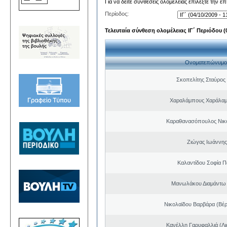
Για να δείτε συνθέσεις ολομέλειας επιλέξτε την ε
Περίοδος:
Τελευταία σύνθεση ολομέλειας ΙΓ΄ Περιόδου (0
Ονοματεπώνυμο
Σκοπελίτης Σταύρος
Χαραλάμπους Χαράλαμ
Καραθανασόπουλος Νικ
Ζιώγας Ιωάννης
Καλαντίδου Σοφία Π
Μανωλάκου Διαμάντω
Νικολαϊδου Βαρβάρα (Βέρ
Κανέλλη Γαρυφαλλιά (Λι