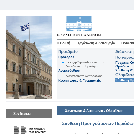
Η Βουλή
Οργάνωση & Λειτουργία
Βουλευτ
Προεδρείο
Διάσκεψη
Πρόεδρος
Κοινοβου
Εκλογή-Θητεία-Αρμοδιότητες
Γραφεία Κο
Διατελέσαντες Πρόεδροι
Ομάδων
Σύνθεση K'
Αντιπρόεδροι
Ολομέλει
Διατελέσαντες Αντιπρόεδροι
Σύνθεση Π
Κοσμήτορες & Γραμματείς
:
Οργάνωση & Λειτουργία
Ολομέλεια
Σύνδεσμοι
Σύνθεση Προηγούμενων Περιόδω