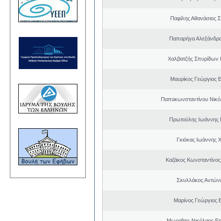
Παφίλης Αθανάσιος 
Παπαρήγα Αλεξάνδρα
Χαλβατζής Σπυρίδων
Μαυρίκος Γεώργιος 
Παπακωνσταντίνου Νικό
Πρωτούλης Ιωάννης 
Γκιόκας Ιωάννης 
Καζάκος Κωνσταντίνος
Σκυλλάκος Αντώνι
Μαρίνος Γεώργιος Β
Μωραΐτης Νικόλαος Ε