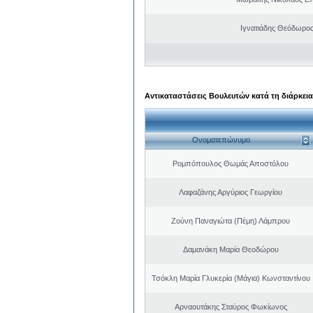
Ιγνατιάδης Θεόδωρος
Αντικαταστάσεις Βουλευτών κατά τη διάρκεια
Ονοματεπώνυμο
Ρομπόπουλος Θωμάς Αποστόλου
Λαφαζάνης Αργύριος Γεωργίου
Ζούνη Παναγιώτα (Πέμη) Λάμπρου
Δαμανάκη Μαρία Θεοδώρου
Τσόκλη Μαρία Γλυκερία (Μάγια) Κωνσταντίνου
Αρναουτάκης Σταύρος Φωκίωνος