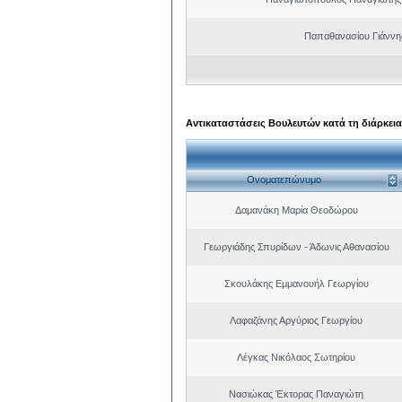
Παπαθανασίου Γιάννης
Αντικαταστάσεις Βουλευτών κατά τη διάρκεια
Ονοματεπώνυμο
Δαμανάκη Μαρία Θεοδώρου
Γεωργιάδης Σπυρίδων - Άδωνις Αθανασίου
Σκουλάκης Εμμανουήλ Γεωργίου
Λαφαζάνης Αργύριος Γεωργίου
Λέγκας Νικόλαος Σωτηρίου
Νασιώκας Έκτορας Παναγιώτη