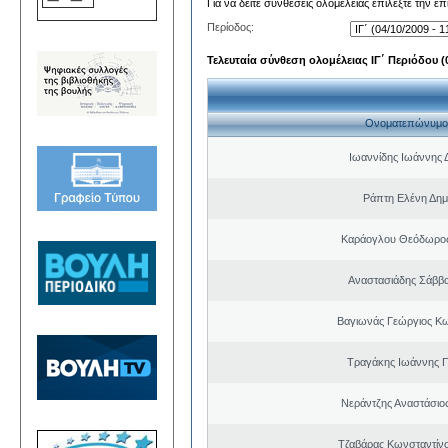
Για να δείτε συνθέσεις ολομέλειας επιλέξτε την ε
Περίοδος:
Τελευταία σύνθεση ολομέλειας ΙΓ΄ Περιόδου (0
Ονοματεπώνυμο
Ιωαννίδης Ιωάννης 
Ράπτη Ελένη Δημ
Καράογλου Θεόδωρος
Αναστασιάδης Σάββ
Βαγιωνάς Γεώργιος Κ
Τραγάκης Ιωάννης 
Νεράντζης Αναστάσιος
Τζαβάρας Κωνσταντίν