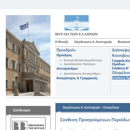
Η Βουλή
Οργάνωση & Λειτουργία
Βουλευτ
Προεδρείο
Διάσκεψη
Πρόεδρος
Κοινοβου
Εκλογή-Θητεία-Αρμοδιότητες
Γραφεία Κο
Διατελέσαντες Πρόεδροι
Ομάδων
Σύνθεση K'
Αντιπρόεδροι
Ολομέλει
Διατελέσαντες Αντιπρόεδροι
Σύνθεση Π
Κοσμήτορες & Γραμματείς
:
Οργάνωση & Λειτουργία
Ολομέλεια
Σύνδεσμοι
Σύνθεση Προηγούμενων Περιόδω