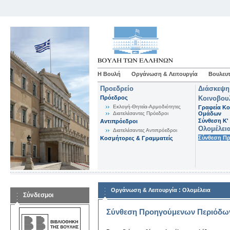
Η Βουλή
Οργάνωση & Λειτουργία
Βουλευτ
Προεδρείο
Διάσκεψη
Πρόεδρος
Κοινοβου
Εκλογή-Θητεία-Αρμοδιότητες
Γραφεία Κο
Διατελέσαντες Πρόεδροι
Ομάδων
Σύνθεση K'
Αντιπρόεδροι
Ολομέλει
Διατελέσαντες Αντιπρόεδροι
Σύνθεση Π
Κοσμήτορες & Γραμματείς
:
Οργάνωση & Λειτουργία
Ολομέλεια
Σύνδεσμοι
Σύνθεση Προηγούμενων Περιόδω