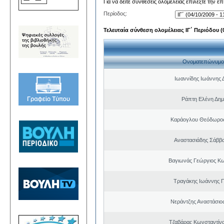
Για να δείτε συνθέσεις ολομέλειας επιλέξτε την ε
Περίοδος:
Τελευταία σύνθεση ολομέλειας ΙΓ΄ Περιόδου (0
Ονοματεπώνυμο
Ιωαννίδης Ιωάννης 
Ράπτη Ελένη Δημ
Καράογλου Θεόδωρος
Αναστασιάδης Σάββ
Βαγιωνάς Γεώργιος Κ
Τραγάκης Ιωάννης 
Νεράντζης Αναστάσιος
Τζαβάρας Κωνσταντίν