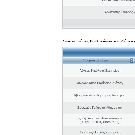
Καλαφάτης Σταύρος 
Αντικαταστάσεις Βουλευτών κατά τη διάρκεια
Ονοματεπώνυμο
Λέγκας Νικόλαος Σωτηρίου
Μιχαλολιάκος Βασίλειος Ιωάννη
Αβραμόπουλος Δημήτριος Λάμπρου
Σουφλιάς Γεώργιος Αθανασίου
Τζέκης Άγγελος Κωνσταντίνου
(απεβίωσε στις 19/06/2011)
Στασινός Παύλος Σωτηρίου