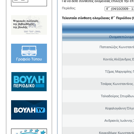
Για να δείτε συνθέσεις ολομέλειας επιλέξτε την ε
Περίοδος:
Τελευταία σύνθεση ολομέλειας ΙΓ΄ Περιόδου (0
Ονοματεπώνυμο
Παπασιώζος Κωνσταντί
Κοντός Αλέξανδρος Ε
Τζίμας Μαργαρίτης 
Τσιάρας Κωνσταντίνος
Ταλιαδούρος Σπυρίδω
Κεφαλογιάννη Όλγ
Ανδριανός Ιωάννης 
Κουκοδήμος Κωνσταντί