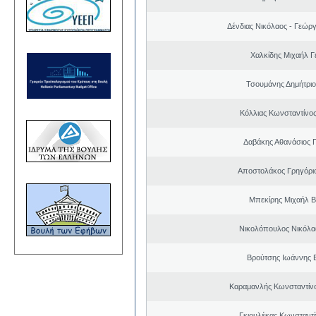
Δένδιας Νικόλαος - Γεώρ
Χαλκίδης Μιχαήλ Γ
Τσουμάνης Δημήτριο
Κόλλιας Κωνσταντίνος
Δαβάκης Αθανάσιος 
Αποστολάκος Γρηγόρι
Μπεκίρης Μιχαήλ Β
Νικολόπουλος Νικόλα
Βρούτσης Ιωάννης Β
Καραμανλής Κωνσταντίν
Γκιουλέκας Κωνσταντί