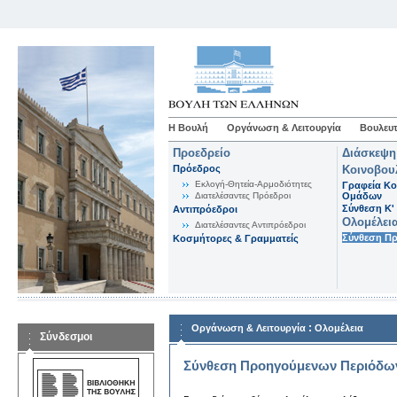
Η Βουλή
Οργάνωση & Λειτουργία
Βουλευτ
Προεδρείο
Διάσκεψη
Πρόεδρος
Κοινοβου
Εκλογή-Θητεία-Αρμοδιότητες
Γραφεία Κο
Διατελέσαντες Πρόεδροι
Ομάδων
Σύνθεση K'
Αντιπρόεδροι
Ολομέλει
Διατελέσαντες Αντιπρόεδροι
Σύνθεση Π
Κοσμήτορες & Γραμματείς
:
Οργάνωση & Λειτουργία
Ολομέλεια
Σύνδεσμοι
Σύνθεση Προηγούμενων Περιόδω