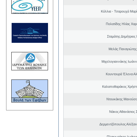
Κόλλια - Τσαρουχά Μαρί
Πολατίδης Ηλίας Χα
Σταμάτης Δημήτριος
Μελάς Παναγιώτης
Μιχελογιαννάκης Ιωάνν
Κουντουρά Έλενα Α
Καλαποθαράκος Χρήστο
Ντουκάκης Μανούσο
Νάκος Αθανάσιος 
Δερμεντζόπουλος Αλέξα
Πλακιωτάκης Ιωάνν