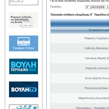
Για να δείτε συνθέσεις ολομέλειας επιλέξτε την ε
Περίοδος:
Τελευταία σύνθεση ολομέλειας ΙΓ΄ Περιόδου (0
Ονοματεπώνυμο
Ψαριανός Γρηγόριος
Λεβέντης Αθανάσιος
Γιαννάκης Μιχαήλ 
Κοραντής Ιωάννης 
Ζώης Χρήστος Κωνσ
Ροντούλης Αστέριος
Μαρκόπουλος Κωνσταντί
Παπανδρέου - Παπαδάκη Ο