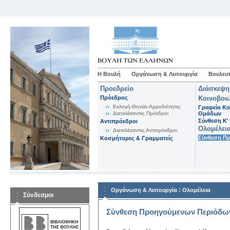
Η Βουλή
Οργάνωση & Λειτουργία
Βουλευτ
Προεδρείο
Διάσκεψη
Πρόεδρος
Κοινοβου
Εκλογή-Θητεία-Αρμοδιότητες
Γραφεία Κο
Διατελέσαντες Πρόεδροι
Ομάδων
Σύνθεση K'
Αντιπρόεδροι
Ολομέλει
Διατελέσαντες Αντιπρόεδροι
Σύνθεση Π
Κοσμήτορες & Γραμματείς
:
Οργάνωση & Λειτουργία
Ολομέλεια
Σύνδεσμοι
Σύνθεση Προηγούμενων Περιόδω