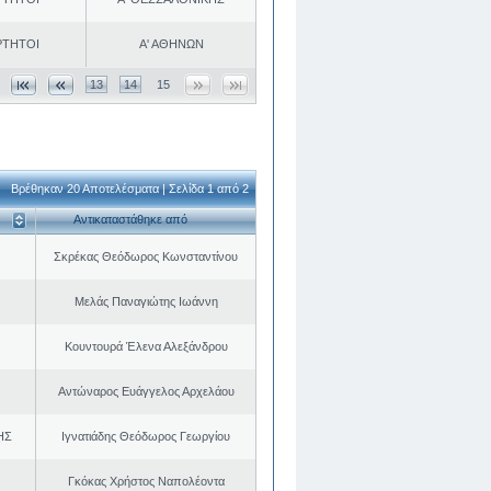
ΡΤΗΤΟΙ
Α' ΑΘΗΝΩΝ
13
14
15
Βρέθηκαν 20 Αποτελέσματα | Σελίδα 1 από 2
Αντικαταστάθηκε από
Σκρέκας Θεόδωρος Κωνσταντίνου
Μελάς Παναγιώτης Ιωάννη
Κουντουρά Έλενα Αλεξάνδρου
Αντώναρος Ευάγγελος Αρχελάου
ΗΣ
Ιγνατιάδης Θεόδωρος Γεωργίου
Γκόκας Χρήστος Ναπολέοντα