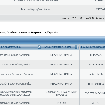
Βαγενά-Κηλαηδόνη Άννα
ΑΝΕΞΑ
Εγγραφές: 281 - 300 από 300 - Σελίδες:
σεις Βουλευτών κατά τη διάρκεια της Περιόδου
Ονοματεπώνυμο
Κοινοβουλευτική Ομάδα
Εκλογική περιφέρεια
έγκας Νικόλαος Σωτηρίου
ΝΕΑ ΔΗΜΟΚΡΑΤΙΑ
ΤΡΙΚΑΛΩΝ
αλολιάκος Βασίλειος Ιωάννη
ΝΕΑ ΔΗΜΟΚΡΑΤΙΑ
Α' ΠΕΙΡΑΙΩΣ
μόπουλος Δημήτριος Λάμπρου
ΝΕΑ ΔΗΜΟΚΡΑΤΙΑ
Α' ΑΘΗΝΩΝ
υφλιάς Γεώργιος Αθανασίου
ΝΕΑ ΔΗΜΟΚΡΑΤΙΑ
ΕΠΙΚΡΑΤΕΙΑΣ
έκης Άγγελος Κωνσταντίνου
ΚΟΜΜΟΥΝΙΣΤΙΚΟ ΚΟΜΜΑ
Β' ΘΕΣΣΑΛΟΝΙΚ
απεβίωσε στις 19/06/2011)
ΕΛΛΑΔΑΣ
τασινός Παύλος Σωτηρίου
ΠΑ.ΣΟ.Κ.
ΑΡΤΑΣ