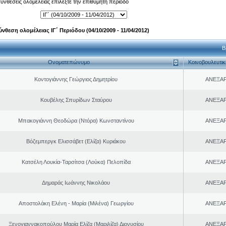
 συνθέσεις ολομέλειας επιλέξτε την επιθυμητή περίοδο
ύνθεση ολομέλειας ΙΓ΄ Περιόδου (04/10/2009 - 11/04/2012)
Β
Ονοματεπώνυμο
Κοινοβουλευτι
Κοντογιάννης Γεώργιος Δημητρίου
ΑΝΕΞΑ
Κουβέλης Σπυρίδων Σταύρου
ΑΝΕΞΑ
Μπακογιάννη Θεοδώρα (Ντόρα) Κωνσταντίνου
ΑΝΕΞΑ
Βόζεμπεργκ Ελισσάβετ (Ελίζα) Κυριάκου
ΑΝΕΞΑ
Κατσέλη Λουκία-Ταρσίτσα (Λούκα) Πελοπίδα
ΑΝΕΞΑ
Δημαράς Ιωάννης Νικολάου
ΑΝΕΞΑ
Αποστολάκη Ελένη - Μαρία (Μιλένα) Γεωργίου
ΑΝΕΞΑ
Ξενογιαννακοπούλου Μαρία Ελίζα (Μαριλίζα) Διονυσίου
ΑΝΕΞΑ