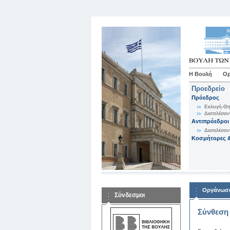
Η Βουλή
Ορ
Προεδρείο
Πρόεδρος
Εκλογή-Θη
Διατελέσαν
Αντιπρόεδροι
Διατελέσαν
Κοσμήτορες &
Οργάνωση
Σύνδεσμοι
Σύνθεση