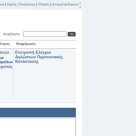
νία
|
Χάρτης Πλοήγησης
|
Οδηγίες
|
Ανοιχτά Δεδομένα
Αναζήτηση
ότητες
Ενημέρωση
ασιών
Επιτροπή Ελέγχου
Δηλώσεων Περιουσιακής
των
Κατάστασης
εριόδων
τροπές