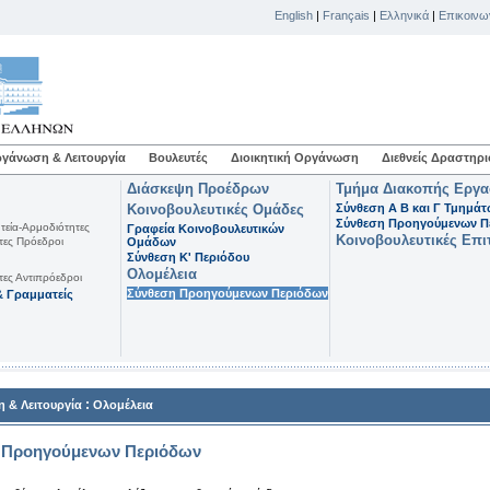
English
|
Français
|
Ελληνικά
|
Επικοινω
γάνωση & Λειτουργία
Βουλευτές
Διοικητική Οργάνωση
Διεθνείς Δραστηρι
Διάσκεψη Προέδρων
Τμήμα Διακοπής Εργ
Κοινοβουλευτικές Ομάδες
Σύνθεση Α Β και Γ Τμημά
Σύνθεση Προηγούμενων Π
τεία-Αρμοδιότητες
Γραφεία Κοινοβουλευτικών
Κοινοβουλευτικές Επι
τες Πρόεδροι
Ομάδων
Σύνθεση K' Περιόδου
Ολομέλεια
τες Αντιπρόεδροι
Σύνθεση Προηγούμενων Περιόδων
 Γραμματείς
:
 & Λειτουργία
Ολομέλεια
 Προηγούμενων Περιόδων