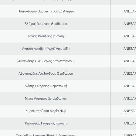
Παπανδρέου Βασιλική (Βάσω) Ανδρέα
ΑΝΕΞΑ
Βλάχος Γεώργιος Θεοδώρου
ΑΝΕΞΑ
Τόγιας Βασίλειος Ιωάννη
ΑΝΕΞΑ
Αγάτσα Αριάδνη (Άρια) Αριστείδη
ΑΝΕΞΑ
Αυγενάκης Ελευθέριος Κωνσταντίνου
ΑΝΕΞΑ
Αθανασιάδης Αλέξανδρος Θεοδώρου
ΑΝΕΞΑ
Λιάνης Γεώργιος Θεμιστοκλή
ΑΝΕΞΑ
Μίχος Λάμπρος Σπυρίδωνος
ΑΝΕΞΑ
Κυριακοπούλου Μαρία Ηλία
ΑΝΕΞΑ
Κασσάρας Γεώργιος Ιωάννη
ΑΝΕΞΑ
Τεκτονίδου Κυριακή (Βούλα) Αναστασίου
ΑΝΕΞΑ