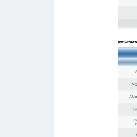
Αντικαταστά
Λ
Μιχ
Αβρα
Σο
Τζ
(
Σ