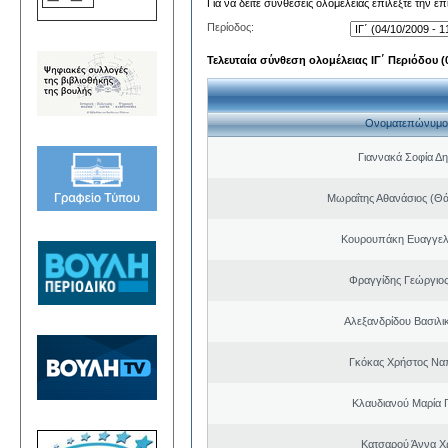
Για να δείτε συνθέσεις ολομέλειας επιλέξτε την ε
Περίοδος:
Τελευταία σύνθεση ολομέλειας ΙΓ΄ Περιόδου (0
Ονοματεπώνυμο
Γιαννακά Σοφία Δη
Μωραΐτης Αθανάσιος (Θ
Κουρουπάκη Ευαγγελ
Φραγγίδης Γεώργιος
Αλεξανδρίδου Βασιλι
Γκόκας Χρήστος Να
Κλαυδιανού Μαρία 
Κατσαρού Άννα Χ