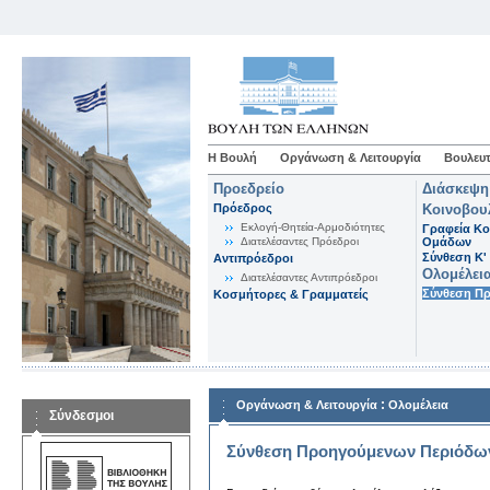
Η Βουλή
Οργάνωση & Λειτουργία
Βουλευτ
Προεδρείο
Διάσκεψη
Πρόεδρος
Κοινοβου
Εκλογή-Θητεία-Αρμοδιότητες
Γραφεία Κο
Διατελέσαντες Πρόεδροι
Ομάδων
Σύνθεση K'
Αντιπρόεδροι
Ολομέλει
Διατελέσαντες Αντιπρόεδροι
Σύνθεση Π
Κοσμήτορες & Γραμματείς
:
Οργάνωση & Λειτουργία
Ολομέλεια
Σύνδεσμοι
Σύνθεση Προηγούμενων Περιόδω