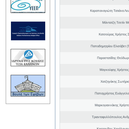
Καραπαναγιώτη Τατιάνα Λε
Μάντατζη Τσετίν Μ
Κατσούρας Χρήστος 
Παπαδημητρίου Ελισάβετ (
Παραστατίδης Θεόδωρ
Μαγκούφης Χρήστος
Χατζηγάκης Σωτήριο
Παπαχρήστος Ευάγγελο
Μαρκογιαννάκης Χρήστ
Τριανταφυλλόπουλος Ανδ
Καστανίδης Χαράλαμπ