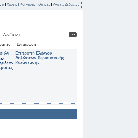
νία
|
Χάρτης Πλοήγησης
|
Οδηγίες
|
Ανοιχτά Δεδομένα
Αναζήτηση
ότητες
Ενημέρωση
ασιών
Επιτροπή Ελέγχου
Δηλώσεων Περιουσιακής
των
Κατάστασης
εριόδων
τροπές