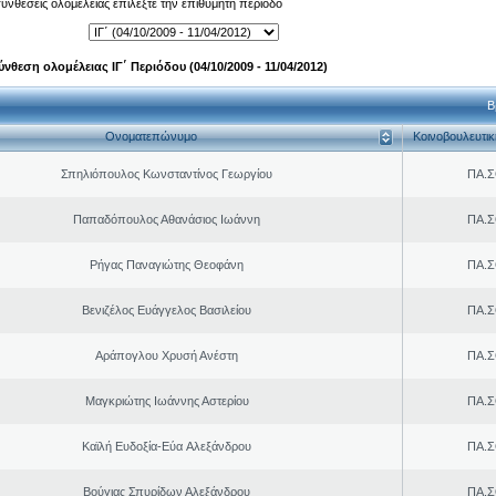
 συνθέσεις ολομέλειας επιλέξτε την επιθυμητή περίοδο
ύνθεση ολομέλειας ΙΓ΄ Περιόδου (04/10/2009 - 11/04/2012)
Β
Ονοματεπώνυμο
Κοινοβουλευτι
Σπηλιόπουλος Κωνσταντίνος Γεωργίου
ΠΑ.Σ
Παπαδόπουλος Αθανάσιος Ιωάννη
ΠΑ.Σ
Ρήγας Παναγιώτης Θεοφάνη
ΠΑ.Σ
Βενιζέλος Ευάγγελος Βασιλείου
ΠΑ.Σ
Αράπογλου Χρυσή Ανέστη
ΠΑ.Σ
Μαγκριώτης Ιωάννης Αστερίου
ΠΑ.Σ
Καϊλή Ευδοξία-Εύα Aλεξάνδρου
ΠΑ.Σ
Βούγιας Σπυρίδων Αλεξάνδρου
ΠΑ.Σ