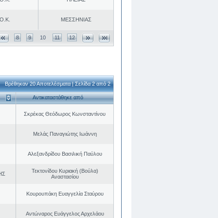
Ο.Κ.
ΜΕΣΣΗΝΙΑΣ
8
9
10
11
12
Βρέθηκαν 20 Αποτελέσματα | Σελίδα 2 από 2
Αντικαταστάθηκε από
Σκρέκας Θεόδωρος Κωνσταντίνου
Μελάς Παναγιώτης Ιωάννη
Αλεξανδρίδου Βασιλική Παύλου
Τεκτονίδου Κυριακή (Βούλα)
ΗΣ
Αναστασίου
Κουρουπάκη Ευαγγελία Σταύρου
Αντώναρος Ευάγγελος Αρχελάου