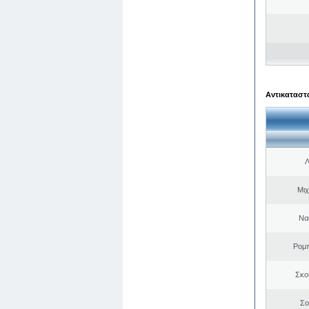
Αντικαταστά
Λ
Μιχ
Να
Ρομ
Σκο
Σο