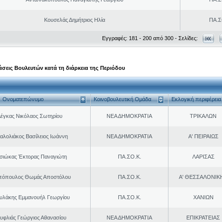
Κουσελάς Δημήτριος Ηλία
ΠΑ.Σ
Εγγραφές: 181 - 200 από 300 - Σελίδες:
σεις Βουλευτών κατά τη διάρκεια της Περιόδου
Ονοματεπώνυμο
Κοινοβουλευτική Ομάδα
Εκλογική περιφέρεια
έγκας Νικόλαος Σωτηρίου
ΝΕΑ ΔΗΜΟΚΡΑΤΙΑ
ΤΡΙΚΑΛΩΝ
αλολιάκος Βασίλειος Ιωάννη
ΝΕΑ ΔΗΜΟΚΡΑΤΙΑ
Α' ΠΕΙΡΑΙΩΣ
σιώκας Έκτορας Παναγιώτη
ΠΑ.ΣΟ.Κ.
ΛΑΡΙΣΑΣ
πόπουλος Θωμάς Αποστόλου
ΠΑ.ΣΟ.Κ.
Α' ΘΕΣΣΑΛΟΝΙΚ
υλάκης Εμμανουήλ Γεωργίου
ΠΑ.ΣΟ.Κ.
ΧΑΝΙΩΝ
υφλιάς Γεώργιος Αθανασίου
ΝΕΑ ΔΗΜΟΚΡΑΤΙΑ
ΕΠΙΚΡΑΤΕΙΑΣ