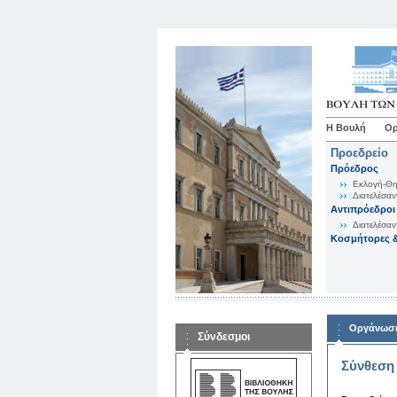
Η Βουλή
Ορ
Προεδρείο
Πρόεδρος
Εκλογή-Θη
Διατελέσαν
Αντιπρόεδροι
Διατελέσαν
Κοσμήτορες &
Οργάνωση
Σύνδεσμοι
Σύνθεση