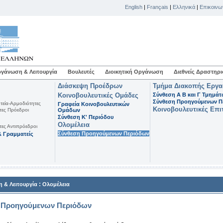
English
|
Français
|
Ελληνικά
|
Επικοινω
γάνωση & Λειτουργία
Βουλευτές
Διοικητική Οργάνωση
Διεθνείς Δραστηρι
Διάσκεψη Προέδρων
Τμήμα Διακοπής Εργ
Κοινοβουλευτικές Ομάδες
Σύνθεση Α Β και Γ Τμημά
Σύνθεση Προηγούμενων Π
τεία-Αρμοδιότητες
Γραφεία Κοινοβουλευτικών
Κοινοβουλευτικές Επι
τες Πρόεδροι
Ομάδων
Σύνθεση K' Περιόδου
Ολομέλεια
τες Αντιπρόεδροι
Σύνθεση Προηγούμενων Περιόδων
 Γραμματείς
:
 & Λειτουργία
Ολομέλεια
 Προηγούμενων Περιόδων