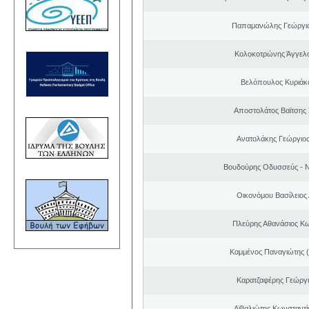
Παπαμανώλης Γεώργιο
Κολοκοτρώνης Άγγελ
Βελόπουλος Κυριάκ
Αποστολάτος Βαϊτσης
Ανατολάκης Γεώργιο
Βουδούρης Οδυσσεύς - Ν
Οικονόμου Βασίλειος
Πλεύρης Αθανάσιος Κ
Καμμένος Παναγιώτης (
Καρατζαφέρης Γεώργ
Αϊβαλιώτης Κωνσταντί