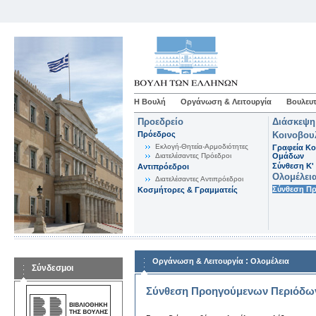
Η Βουλή
Οργάνωση & Λειτουργία
Βουλευτ
Προεδρείο
Διάσκεψη
Πρόεδρος
Κοινοβου
Εκλογή-Θητεία-Αρμοδιότητες
Γραφεία Κο
Διατελέσαντες Πρόεδροι
Ομάδων
Σύνθεση K'
Αντιπρόεδροι
Ολομέλει
Διατελέσαντες Αντιπρόεδροι
Σύνθεση Π
Κοσμήτορες & Γραμματείς
:
Οργάνωση & Λειτουργία
Ολομέλεια
Σύνδεσμοι
Σύνθεση Προηγούμενων Περιόδω