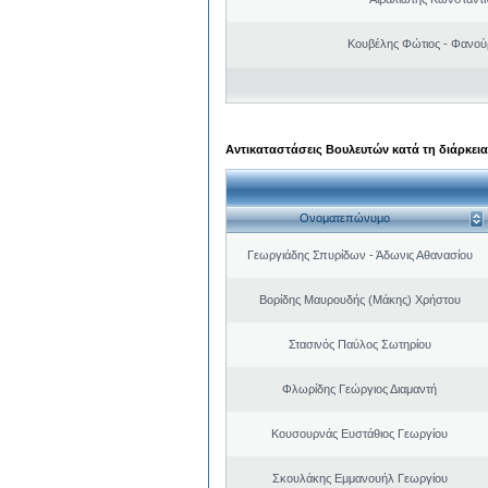
Κουβέλης Φώτιος - Φανού
Αντικαταστάσεις Βουλευτών κατά τη διάρκεια
Ονοματεπώνυμο
Γεωργιάδης Σπυρίδων - Άδωνις Αθανασίου
Βορίδης Μαυρουδής (Μάκης) Χρήστου
Στασινός Παύλος Σωτηρίου
Φλωρίδης Γεώργιος Διαμαντή
Κουσουρνάς Ευστάθιος Γεωργίου
Σκουλάκης Εμμανουήλ Γεωργίου