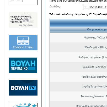
Για να δείτε συνθέσεις ολομέλειας επιλέξτε την ε
Περίοδος:
Τελευταία σύνθεση ολομέλειας ΙΓ΄ Περιόδου (0
Ονοματεπώνυμο
Μαρκάκης Παύλος 
Θεοδωρίδης Ηλίας
Γαληνός Σπυρίδων (Σπ
Αμοιρίδης Ιωάννης 
Κιλτίδης Κωνσταντίνο
Ιατρίδη Τσαμπίκα (Μί
Τσούκαλης Νικόλαος 
Χρυσανθακόπουλος Αλέξα