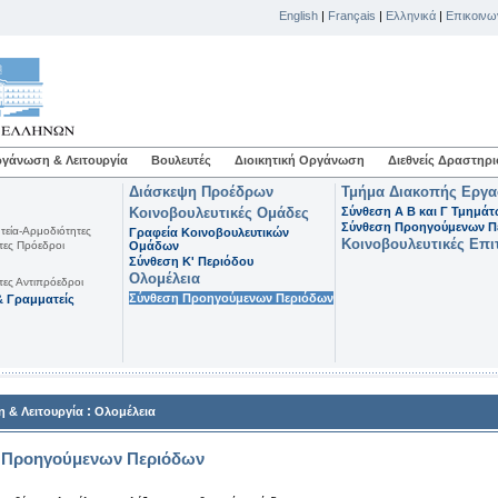
English
|
Français
|
Ελληνικά
|
Επικοινω
γάνωση & Λειτουργία
Βουλευτές
Διοικητική Οργάνωση
Διεθνείς Δραστηρι
Διάσκεψη Προέδρων
Τμήμα Διακοπής Εργ
Κοινοβουλευτικές Ομάδες
Σύνθεση Α Β και Γ Τμημά
Σύνθεση Προηγούμενων Π
τεία-Αρμοδιότητες
Γραφεία Κοινοβουλευτικών
Κοινοβουλευτικές Επι
τες Πρόεδροι
Ομάδων
Σύνθεση K' Περιόδου
Ολομέλεια
τες Αντιπρόεδροι
Σύνθεση Προηγούμενων Περιόδων
 Γραμματείς
:
 & Λειτουργία
Ολομέλεια
 Προηγούμενων Περιόδων