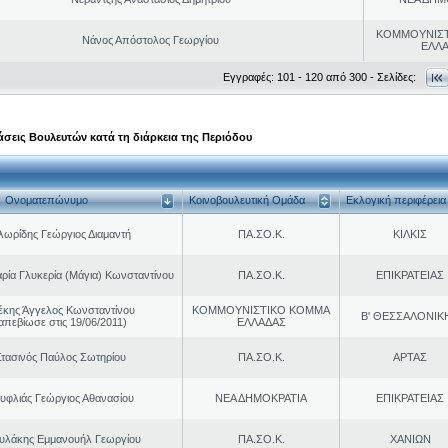
ΚΟΜΜΟΥΝΙΣ
Νάνος Απόστολος Γεωργίου
ΕΛΛ
Εγγραφές: 101 - 120 από 300 - Σελίδες:
σεις Βουλευτών κατά τη διάρκεια της Περιόδου
Ονοματεπώνυμο
Κοινοβουλευτική Ομάδα
Εκλογική περιφέρεια
ωρίδης Γεώργιος Διαμαντή
ΠΑ.ΣΟ.Κ.
ΚΙΛΚΙΣ
ρία Γλυκερία (Μάγια) Κωνσταντίνου
ΠΑ.ΣΟ.Κ.
ΕΠΙΚΡΑΤΕΙΑΣ
έκης Άγγελος Κωνσταντίνου
ΚΟΜΜΟΥΝΙΣΤΙΚΟ ΚΟΜΜΑ
Β' ΘΕΣΣΑΛΟΝΙΚ
απεβίωσε στις 19/06/2011)
ΕΛΛΑΔΑΣ
τασινός Παύλος Σωτηρίου
ΠΑ.ΣΟ.Κ.
ΑΡΤΑΣ
υφλιάς Γεώργιος Αθανασίου
ΝΕΑ ΔΗΜΟΚΡΑΤΙΑ
ΕΠΙΚΡΑΤΕΙΑΣ
υλάκης Εμμανουήλ Γεωργίου
ΠΑ.ΣΟ.Κ.
ΧΑΝΙΩΝ