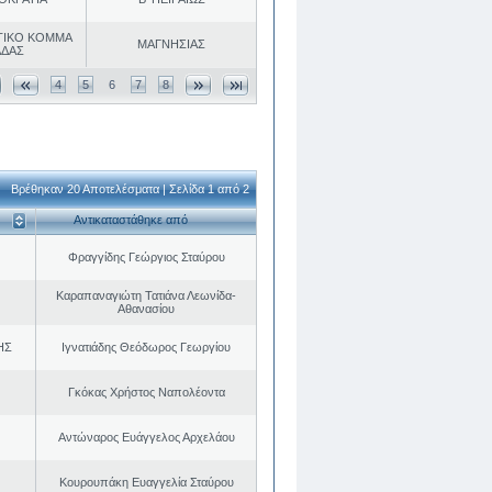
ΤΙΚΟ ΚΟΜΜΑ
ΜΑΓΝΗΣΙΑΣ
ΑΔΑΣ
4
5
6
7
8
Βρέθηκαν 20 Αποτελέσματα | Σελίδα 1 από 2
Αντικαταστάθηκε από
Φραγγίδης Γεώργιος Σταύρου
Καραπαναγιώτη Τατιάνα Λεωνίδα-
Αθανασίου
ΗΣ
Ιγνατιάδης Θεόδωρος Γεωργίου
Γκόκας Χρήστος Ναπολέοντα
Αντώναρος Ευάγγελος Αρχελάου
Κουρουπάκη Ευαγγελία Σταύρου