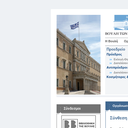
Η Βουλή
Ορ
Προεδρείο
Πρόεδρος
Εκλογή-Θη
Διατελέσαν
Αντιπρόεδροι
Διατελέσαν
Κοσμήτορες &
Οργάνωση
Σύνδεσμοι
Σύνθεση