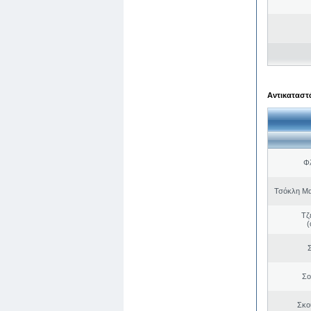
Αντικαταστά
Φλ
Τσόκλη Μα
Τζ
(
Σ
Σο
Σκο