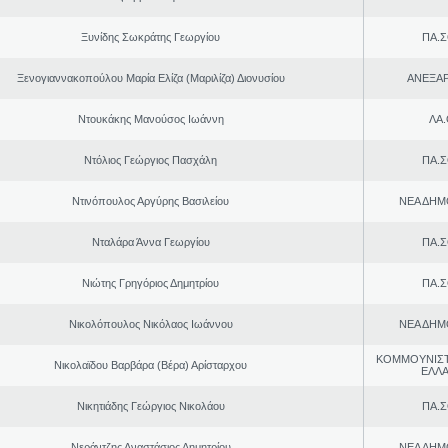
Ξυνίδης Σωκράτης Γεωργίου
ΠΑ.Σ
Ξενογιαννακοπούλου Μαρία Ελίζα (Μαριλίζα) Διονυσίου
ΑΝΕΞΑ
Ντουκάκης Μανούσος Ιωάννη
ΛΑ
Ντόλιος Γεώργιος Πασχάλη
ΠΑ.Σ
Ντινόπουλος Αργύρης Βασιλείου
ΝΕΑ ΔΗΜ
Νταλάρα Άννα Γεωργίου
ΠΑ.Σ
Νιώτης Γρηγόριος Δημητρίου
ΠΑ.Σ
Νικολόπουλος Νικόλαος Ιωάννου
ΝΕΑ ΔΗΜ
ΚΟΜΜΟΥΝΙΣ
Νικολαϊδου Βαρβάρα (Βέρα) Αρίσταρχου
ΕΛΛ
Νικητιάδης Γεώργιος Νικολάου
ΠΑ.Σ
Νεράντζης Αναστάσιος Δημητρίου
ΝΕΑ ΔΗΜ