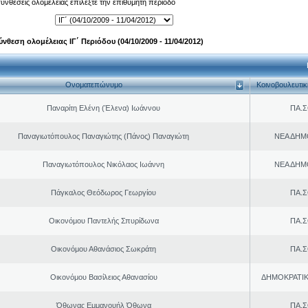
 συνθέσεις ολομέλειας επιλέξτε την επιθυμητή περίοδο
ύνθεση ολομέλειας ΙΓ΄ Περιόδου (04/10/2009 - 11/04/2012)
Ονοματεπώνυμο
Κοινοβουλευτι
Παναρίτη Ελένη (Έλενα) Ιωάννου
ΠΑ.Σ
Παναγιωτόπουλος Παναγιώτης (Πάνος) Παναγιώτη
ΝΕΑ ΔΗΜ
Παναγιωτόπουλος Νικόλαος Ιωάννη
ΝΕΑ ΔΗΜ
Πάγκαλος Θεόδωρος Γεωργίου
ΠΑ.Σ
Οικονόμου Παντελής Σπυρίδωνα
ΠΑ.Σ
Οικονόμου Αθανάσιος Σωκράτη
ΠΑ.Σ
Οικονόμου Βασίλειος Αθανασίου
ΔΗΜΟΚΡΑΤΙΚ
Όθωνας Εμμανουήλ Όθωνα
ΠΑ.Σ