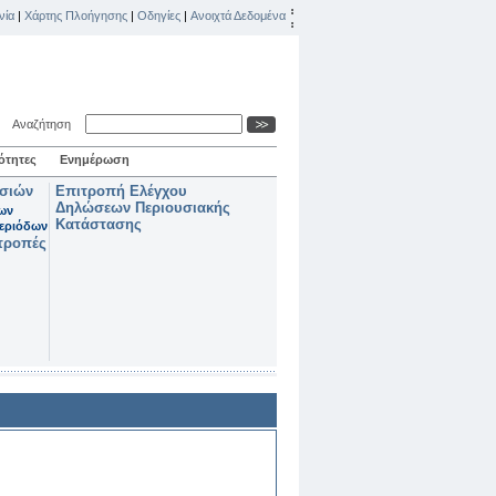
νία
|
Χάρτης Πλοήγησης
|
Οδηγίες
|
Ανοιχτά Δεδομένα
Αναζήτηση
ότητες
Ενημέρωση
ασιών
Επιτροπή Ελέγχου
Δηλώσεων Περιουσιακής
των
Κατάστασης
εριόδων
τροπές