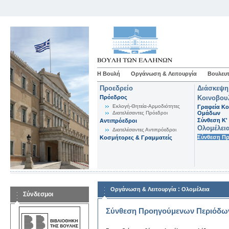
Η Βουλή
Οργάνωση & Λειτουργία
Βουλευτ
Προεδρείο
Διάσκεψη
Πρόεδρος
Κοινοβου
Εκλογή-Θητεία-Αρμοδιότητες
Γραφεία Κο
Διατελέσαντες Πρόεδροι
Ομάδων
Σύνθεση K'
Αντιπρόεδροι
Ολομέλει
Διατελέσαντες Αντιπρόεδροι
Σύνθεση Π
Κοσμήτορες & Γραμματείς
:
Οργάνωση & Λειτουργία
Ολομέλεια
Σύνδεσμοι
Σύνθεση Προηγούμενων Περιόδω