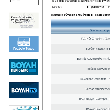
Για να δείτε συνθέσεις ολομέλειας επιλέξτε την ε
Περίοδος:
Τελευταία σύνθεση ολομέλειας ΙΓ΄ Περιόδου (0
Ονοματεπώνυμο
Γαληνός Σπυρίδων (Σπ
Βρούτσης Ιωάννης Β
Βρεττός Κωνσταντίνος (Ντί
Βούρος Ιωάννης Σ
Βουδούρης Οδυσσεύς - Ν
Βούγιας Σπυρίδων Α
Βόζεμπεργκ Ελισσάβετ (Ε
Βλάχος Γεώργιος 