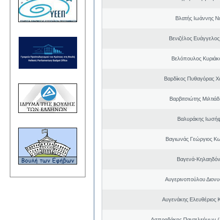
Βλατής Ιωάννης Ν
Βενιζέλος Ευάγγελος
Βελόπουλος Κυριάκ
Βαρδίκος Πυθαγόρας 
Βαρβιτσιώτης Μιλτιά
Βαλυράκης Ιωσήφ
Βαγιωνάς Γεώργιος Κ
Βαγενά-Κηλαηδόν
Αυγερινοπούλου Διονυ
Αυγενάκης Ελευθέριος 
Ασπραδάκης Παντελεήμων (