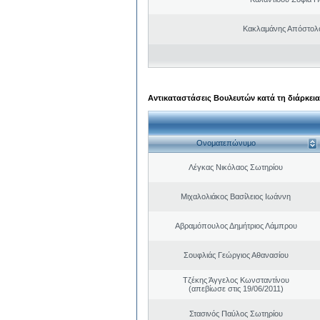
Κακλαμάνης Απόστολ
Αντικαταστάσεις Βουλευτών κατά τη διάρκεια
Ονοματεπώνυμο
Λέγκας Νικόλαος Σωτηρίου
Μιχαλολιάκος Βασίλειος Ιωάννη
Αβραμόπουλος Δημήτριος Λάμπρου
Σουφλιάς Γεώργιος Αθανασίου
Τζέκης Άγγελος Κωνσταντίνου
(απεβίωσε στις 19/06/2011)
Στασινός Παύλος Σωτηρίου