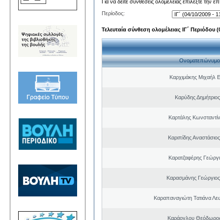
Για να δείτε συνθέσεις ολομέλειας επιλέξτε την ε
Περίοδος:
Τελευταία σύνθεση ολομέλειας ΙΓ΄ Περιόδου (0
Ονοματεπώνυμο
Καρχιμάκης Μιχαήλ Ε
Καρύδης Δημήτριος
Καρτάλης Κωνσταντί
Καριπίδης Αναστάσιος
Καρατζαφέρης Γεώργ
Καρασμάνης Γεώργιος
Καραπαναγιώτη Τατιάνα Λε
Καράογλου Θεόδωρος