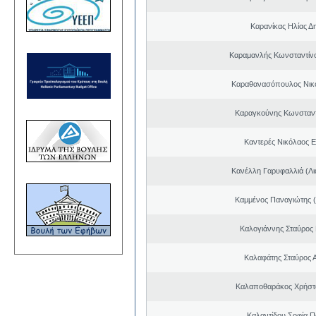
Καρανίκας Ηλίας Δ
Καραμανλής Κωνσταντίν
Καραθανασόπουλος Νικ
Καραγκούνης Κωνσταντ
Καντερές Νικόλαος 
Κανέλλη Γαρυφαλλιά (Λι
Καμμένος Παναγιώτης (
Καλογιάννης Σταύρος 
Καλαφάτης Σταύρος 
Καλαποθαράκος Χρήστο
Καλαντίδου Σοφία Π