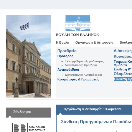
Η Βουλή
Οργάνωση & Λειτουργία
Βουλευτ
Προεδρείο
Διάσκεψη
Πρόεδρος
Κοινοβου
Εκλογή-Θητεία-Αρμοδιότητες
Γραφεία Κο
Διατελέσαντες Πρόεδροι
Ομάδων
Σύνθεση K'
Αντιπρόεδροι
Ολομέλει
Διατελέσαντες Αντιπρόεδροι
Σύνθεση Π
Κοσμήτορες & Γραμματείς
:
Οργάνωση & Λειτουργία
Ολομέλεια
Σύνδεσμοι
Σύνθεση Προηγούμενων Περιόδω