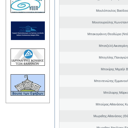
Μουλόπουλος Βασίλειο
Μουσουρούλης Κωνσταντί
Μπακογιάννη Θεοδώρα (Ντό
Μπατζελή Αικατερίνη
Μπεγλίτης Παναγιώτ
Μπεκίρης Μιχαήλ Β
Μπεντενιώτης Εμμανου
Μπόλαρης Μάρκο
Μπούρας Αθανάσιος Κ
Μωραΐτης Αθανάσιος (Θ
Μωραΐτης Νικόλαος Ε