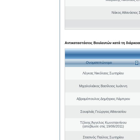
Νάκος Αθανάσιος 
Αντικαταστάσεις Βουλευτών κατά τη διάρκεια
Ονοματεπώνυμο
Λέγκας Νικόλαος Σωτηρίου
Μιχαλολιάκος Βασίλειος Ιωάννη
Αβραμόπουλος Δημήτριος Λάμπρου
Σουφλιάς Γεώργιος Αθανασίου
Τζέκης Άγγελος Κωνσταντίνου
(απεβίωσε στις 19/06/2011)
Στασινός Παύλος Σωτηρίου