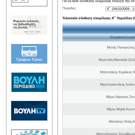
Για να δείτε συνθέσεις ολομέλειας επιλέξτε την ε
Περίοδος:
Τελευταία σύνθεση ολομέλειας ΙΓ΄ Περιόδου (0
Ονοματεπώνυμο
Μελάς Παναγιώτης
Μερεντίτη Αθανασία (Σού
Μητσοτάκης Κυριάκος 
Μιχελογιαννάκης Ιωάνν
Μίχος Λάμπρος Σπ
Μίχου Μαρία Κωνσ
Μόσιαλος Ηλίας Α
Μοσχόπουλος Σπυρίδωνα