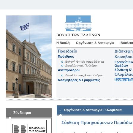
Η Βουλή
Οργάνωση & Λειτουργία
Βουλευτ
Προεδρείο
Διάσκεψη
Πρόεδρος
Κοινοβου
Εκλογή-Θητεία-Αρμοδιότητες
Γραφεία Κο
Διατελέσαντες Πρόεδροι
Ομάδων
Σύνθεση K'
Αντιπρόεδροι
Ολομέλει
Διατελέσαντες Αντιπρόεδροι
Σύνθεση Π
Κοσμήτορες & Γραμματείς
:
Οργάνωση & Λειτουργία
Ολομέλεια
Σύνδεσμοι
Σύνθεση Προηγούμενων Περιόδω