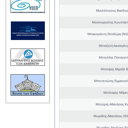
Μουλόπουλος Βασίλειο
Μουσουρούλης Κωνσταντί
Μπακογιάννη Θεοδώρα (Ντό
Μπατζελή Αικατερίνη
Μπεγλίτης Παναγιώτ
Μπεκίρης Μιχαήλ Β
Μπεντενιώτης Εμμανου
Μπόλαρης Μάρκο
Μπούρας Αθανάσιος Κ
Μωραΐτης Αθανάσιος (Θ
Μωραΐτης Νικόλαος Ε