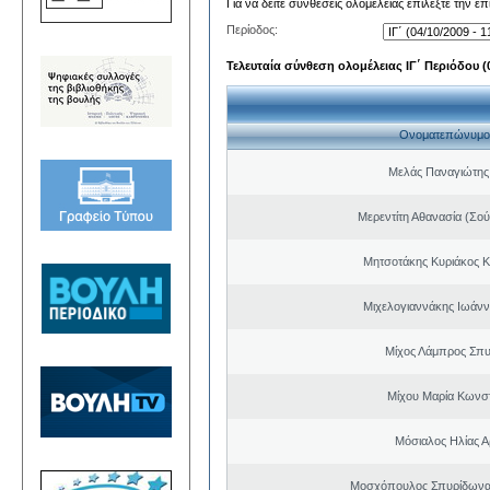
Για να δείτε συνθέσεις ολομέλειας επιλέξτε την ε
Περίοδος:
Τελευταία σύνθεση ολομέλειας ΙΓ΄ Περιόδου (0
Ονοματεπώνυμο
Μελάς Παναγιώτης
Μερεντίτη Αθανασία (Σού
Μητσοτάκης Κυριάκος 
Μιχελογιαννάκης Ιωάνν
Μίχος Λάμπρος Σπ
Μίχου Μαρία Κωνσ
Μόσιαλος Ηλίας Α
Μοσχόπουλος Σπυρίδωνα