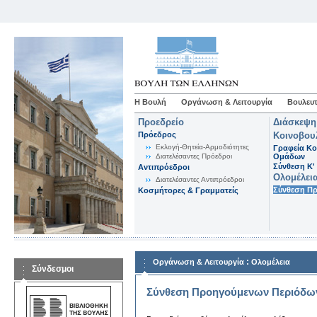
Η Βουλή
Οργάνωση & Λειτουργία
Βουλευτ
Προεδρείο
Διάσκεψη
Πρόεδρος
Κοινοβου
Εκλογή-Θητεία-Αρμοδιότητες
Γραφεία Κο
Διατελέσαντες Πρόεδροι
Ομάδων
Σύνθεση K'
Αντιπρόεδροι
Ολομέλει
Διατελέσαντες Αντιπρόεδροι
Σύνθεση Π
Κοσμήτορες & Γραμματείς
:
Οργάνωση & Λειτουργία
Ολομέλεια
Σύνδεσμοι
Σύνθεση Προηγούμενων Περιόδω