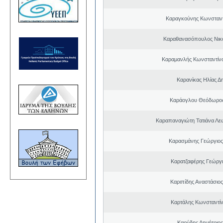
Καραγκούνης Κωνσταντ
Καραθανασόπουλος Νικ
Καραμανλής Κωνσταντίν
Καρανίκας Ηλίας Δ
Καράογλου Θεόδωρος
Καραπαναγιώτη Τατιάνα Λε
Καρασμάνης Γεώργιος
Καρατζαφέρης Γεώργ
Καριπίδης Αναστάσιος
Καρτάλης Κωνσταντί
Καρύδης Δημήτριος