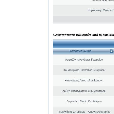
Καρχιμάκης Μιχαήλ Ε
Αντικαταστάσεις Βουλευτών κατά τη διάρκεια
Ονοματεπώνυμο
Λαφαζάνης Αργύριος Γεωργίου
Κουσουρνάς Ευστάθιος Γεωργίου
Κατσιφάρας Απόστολος Ιωάννη
Ζούνη Παναγιώτα (Πέμη) Λάμπρου
Δαμανάκη Μαρία Θεοδώρου
Γεωργιάδης Σπυρίδων - Άδωνις Αθανασίου