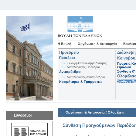
Η Βουλή
Οργάνωση & Λειτουργία
Βουλευτ
Προεδρείο
Διάσκεψη
Πρόεδρος
Κοινοβου
Εκλογή-Θητεία-Αρμοδιότητες
Γραφεία Κο
Διατελέσαντες Πρόεδροι
Ομάδων
Σύνθεση K'
Αντιπρόεδροι
Ολομέλει
Διατελέσαντες Αντιπρόεδροι
Σύνθεση Π
Κοσμήτορες & Γραμματείς
:
Οργάνωση & Λειτουργία
Ολομέλεια
Σύνδεσμοι
Σύνθεση Προηγούμενων Περιόδω