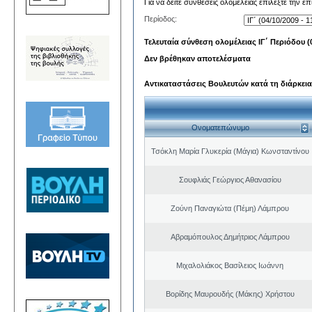
Για να δείτε συνθέσεις ολομέλειας επιλέξτε την ε
Περίοδος:
Τελευταία σύνθεση ολομέλειας ΙΓ΄ Περιόδου (0
Δεν βρέθηκαν αποτελέσματα
Αντικαταστάσεις Βουλευτών κατά τη διάρκεια
Ονοματεπώνυμο
Τσόκλη Μαρία Γλυκερία (Μάγια) Κωνσταντίνου
Σουφλιάς Γεώργιος Αθανασίου
Ζούνη Παναγιώτα (Πέμη) Λάμπρου
Αβραμόπουλος Δημήτριος Λάμπρου
Μιχαλολιάκος Βασίλειος Ιωάννη
Βορίδης Μαυρουδής (Μάκης) Χρήστου