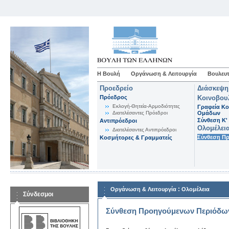
Η Βουλή
Οργάνωση & Λειτουργία
Βουλευτ
Προεδρείο
Διάσκεψη
Πρόεδρος
Κοινοβου
Εκλογή-Θητεία-Αρμοδιότητες
Γραφεία Κο
Διατελέσαντες Πρόεδροι
Ομάδων
Σύνθεση K'
Αντιπρόεδροι
Ολομέλει
Διατελέσαντες Αντιπρόεδροι
Σύνθεση Π
Κοσμήτορες & Γραμματείς
:
Οργάνωση & Λειτουργία
Ολομέλεια
Σύνδεσμοι
Σύνθεση Προηγούμενων Περιόδω