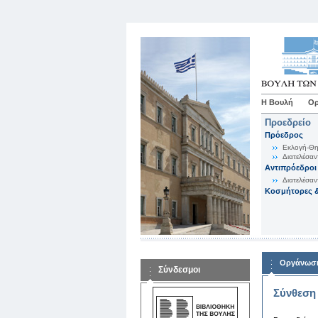
Η Βουλή
Ορ
Προεδρείο
Πρόεδρος
Εκλογή-Θη
Διατελέσαν
Αντιπρόεδροι
Διατελέσαν
Κοσμήτορες &
Οργάνωση
Σύνδεσμοι
Σύνθεση