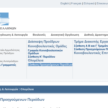
English
|
Français
|
Ελληνικά
|
Επικοινω
γάνωση & Λειτουργία
Βουλευτές
Διοικητική Οργάνωση
Διεθνείς Δραστηρι
Διάσκεψη Προέδρων
Τμήμα Διακοπής Εργ
Κοινοβουλευτικές Ομάδες
Σύνθεση Α Β και Γ Τμημά
Σύνθεση Προηγούμενων Π
τεία-Αρμοδιότητες
Γραφεία Κοινοβουλευτικών
Κοινοβουλευτικές Επι
τες Πρόεδροι
Ομάδων
Σύνθεση K' Περιόδου
Ολομέλεια
τες Αντιπρόεδροι
Σύνθεση Προηγούμενων Περιόδων
 Γραμματείς
:
 & Λειτουργία
Ολομέλεια
 Προηγούμενων Περιόδων