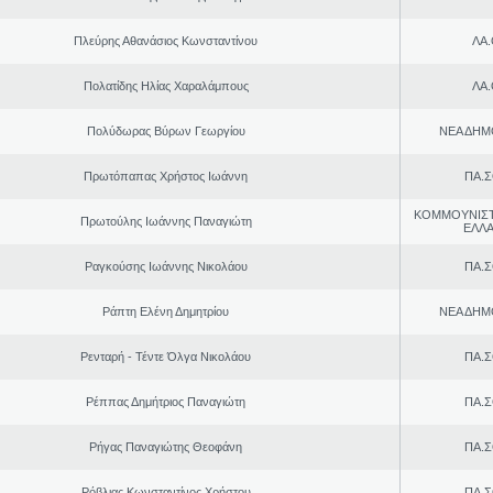
Πλεύρης Αθανάσιος Κωνσταντίνου
ΛΑ
Πολατίδης Ηλίας Χαραλάμπους
ΛΑ
Πολύδωρας Βύρων Γεωργίου
ΝΕΑ ΔΗΜ
Πρωτόπαπας Χρήστος Ιωάννη
ΠΑ.Σ
ΚΟΜΜΟΥΝΙΣ
Πρωτούλης Ιωάννης Παναγιώτη
ΕΛΛ
Ραγκούσης Ιωάννης Νικολάου
ΠΑ.Σ
Ράπτη Ελένη Δημητρίου
ΝΕΑ ΔΗΜ
Ρενταρή - Τέντε Όλγα Νικολάου
ΠΑ.Σ
Ρέππας Δημήτριος Παναγιώτη
ΠΑ.Σ
Ρήγας Παναγιώτης Θεοφάνη
ΠΑ.Σ
Ρόβλιας Κωνσταντίνος Χρήστου
ΠΑ.Σ