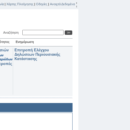
νία
|
Χάρτης Πλοήγησης
|
Οδηγίες
|
Ανοιχτά Δεδομένα
Αναζήτηση
ότητες
Ενημέρωση
ασιών
Επιτροπή Ελέγχου
Δηλώσεων Περιουσιακής
των
Κατάστασης
εριόδων
τροπές