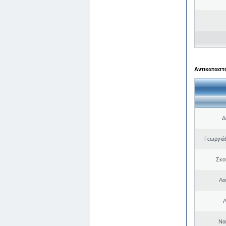
Αντικαταστά
Δ
Γεωργιά
Σκο
Λα
Λ
Να