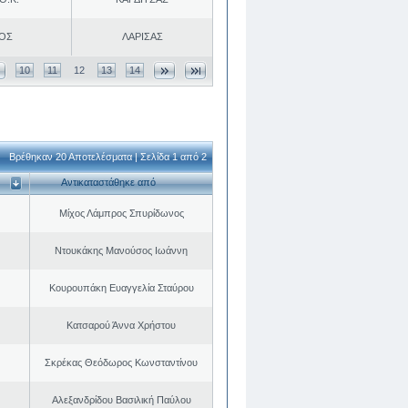
.ΟΣ
ΛΑΡΙΣΑΣ
10
11
12
13
14
Βρέθηκαν 20 Αποτελέσματα | Σελίδα 1 από 2
Αντικαταστάθηκε από
Μίχος Λάμπρος Σπυρίδωνος
Ντουκάκης Μανούσος Ιωάννη
Κουρουπάκη Ευαγγελία Σταύρου
Κατσαρού Άννα Χρήστου
Σκρέκας Θεόδωρος Κωνσταντίνου
Αλεξανδρίδου Βασιλική Παύλου