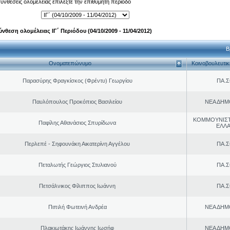
 συνθέσεις ολομέλειας επιλέξτε την επιθυμητή περίοδο
ύνθεση ολομέλειας ΙΓ΄ Περιόδου (04/10/2009 - 11/04/2012)
Β
Ονοματεπώνυμο
Κοινοβουλευτι
Παρασύρης Φραγκίσκος (Φρέντυ) Γεωργίου
ΠΑ.Σ
Παυλόπουλος Προκόπιος Βασιλείου
ΝΕΑ ΔΗΜ
ΚΟΜΜΟΥΝΙΣ
Παφίλης Αθανάσιος Σπυρίδωνα
ΕΛΛ
Περλεπέ - Σηφουνάκη Αικατερίνη Αγγέλου
ΠΑ.Σ
Πεταλωτής Γεώργιος Στυλιανού
ΠΑ.Σ
Πετσάλνικος Φίλιππος Ιωάννη
ΠΑ.Σ
Πιπιλή Φωτεινή Ανδρέα
ΝΕΑ ΔΗΜ
Πλακιωτάκης Ιωάννης Ιωσήφ
ΝΕΑ ΔΗΜ