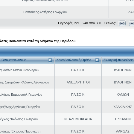
Ροντούλης Αστέριος Γεωργίου
ΛΑ
Εγγραφές: 221 - 240 από 300 - Σελίδες:
σεις Βουλευτών κατά τη διάρκεια της Περιόδου
Ονοματεπώνυμο
Κοινοβουλευτική Ομάδα
Εκλογική περιφέρεια
αμανάκη Μαρία Θεοδώρου
ΠΑ.ΣΟ.Κ.
Β' ΑΘΗΝΩΝ
δης Σπυρίδων - Άδωνις Αθανασίου
ΑΝΕΞΑΡΤΗΤΟΙ
Β' ΑΘΗΝΩΝ
υλάκης Εμμανουήλ Γεωργίου
ΠΑ.ΣΟ.Κ.
ΧΑΝΙΩΝ
φαζάνης Αργύριος Γεωργίου
ΠΑ.ΣΟ.Κ.
ΧΑΛΚΙΔΙΚΗΣ
έγκας Νικόλαος Σωτηρίου
ΝΕΑ ΔΗΜΟΚΡΑΤΙΑ
ΤΡΙΚΑΛΩΝ
σιώκας Έκτορας Παναγιώτη
ΠΑ.ΣΟ.Κ.
ΛΑΡΙΣΑΣ