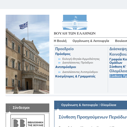
Η Βουλή
Οργάνωση & Λειτουργία
Βουλευτ
Προεδρείο
Διάσκεψη
Πρόεδρος
Κοινοβου
Εκλογή-Θητεία-Αρμοδιότητες
Γραφεία Κο
Διατελέσαντες Πρόεδροι
Ομάδων
Σύνθεση K'
Αντιπρόεδροι
Ολομέλει
Διατελέσαντες Αντιπρόεδροι
Σύνθεση Π
Κοσμήτορες & Γραμματείς
:
Οργάνωση & Λειτουργία
Ολομέλεια
Σύνδεσμοι
Σύνθεση Προηγούμενων Περιόδω