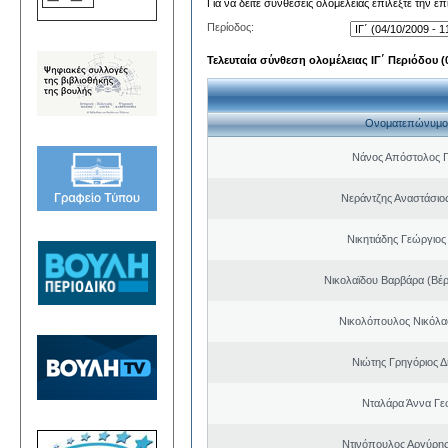
Για να δείτε συνθέσεις ολομέλειας επιλέξτε την ε
Περίοδος:
Τελευταία σύνθεση ολομέλειας ΙΓ΄ Περιόδου (0
Ονοματεπώνυμο
Νάνος Απόστολος 
Νεράντζης Αναστάσιος
Νικητιάδης Γεώργιος
Νικολαϊδου Βαρβάρα (Βέρ
Νικολόπουλος Νικόλα
Νιώτης Γρηγόριος Δ
Νταλάρα Άννα Γε
Ντινόπουλος Αργύρης