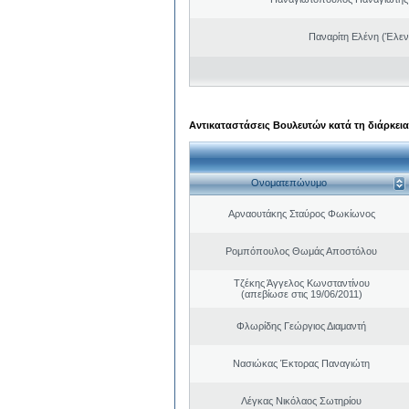
Παναρίτη Ελένη (Έλεν
Αντικαταστάσεις Βουλευτών κατά τη διάρκεια
Ονοματεπώνυμο
Αρναουτάκης Σταύρος Φωκίωνος
Ρομπόπουλος Θωμάς Αποστόλου
Τζέκης Άγγελος Κωνσταντίνου
(απεβίωσε στις 19/06/2011)
Φλωρίδης Γεώργιος Διαμαντή
Νασιώκας Έκτορας Παναγιώτη
Λέγκας Νικόλαος Σωτηρίου