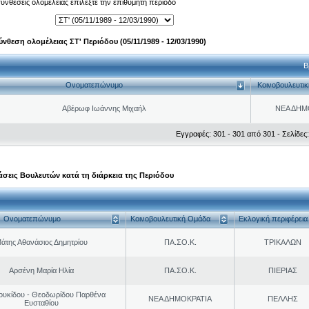
 συνθέσεις ολομέλειας επιλέξτε την επιθυμητή περίοδο
ύνθεση ολομέλειας ΣΤ' Περιόδου (05/11/1989 - 12/03/1990)
Β
Ονοματεπώνυμο
Κοινοβουλευτι
Αβέρωφ Ιωάννης Μιχαήλ
ΝΕΑ ΔΗΜ
Εγγραφές: 301 - 301 από 301 - Σελίδες:
σεις Βουλευτών κατά τη διάρκεια της Περιόδου
Ονοματεπώνυμο
Κοινοβουλευτική Ομάδα
Εκλογική περιφέρεια
άτης Αθανάσιος Δημητρίου
ΠΑ.ΣΟ.Κ.
ΤΡΙΚΑΛΩΝ
Αρσένη Μαρία Ηλία
ΠΑ.ΣΟ.Κ.
ΠΙΕΡΙΑΣ
ουκίδου - Θεοδωρίδου Παρθένα
ΝΕΑ ΔΗΜΟΚΡΑΤΙΑ
ΠΕΛΛΗΣ
Ευσταθίου