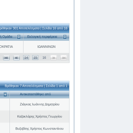
ρέθηκαν 301 Αποτελέσματα | Σελίδα 16 από 16
κή Ομάδα
Εκλογική περιφέρεια
ΟΚΡΑΤΙΑ
ΙΩΑΝΝΙΝΩΝ
14
15
16
Βρέθηκαν 7 Αποτελέσματα | Σελίδα 1 από 1
Αντικαταστάθηκε από
Ζιάγκας Ιωάννης Δημητρίου
Καζακλάρης Χρήστος Γεωργίου
Βυζοβίτης Χρήστος Κωνσταντίνου