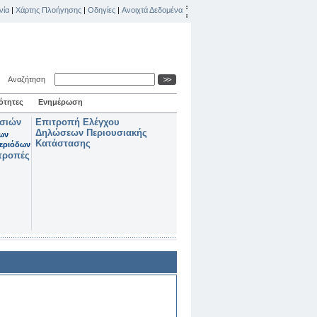
νία
|
Χάρτης Πλοήγησης
|
Οδηγίες
|
Ανοιχτά Δεδομένα
Αναζήτηση
ότητες
Ενημέρωση
ασιών
Επιτροπή Ελέγχου
Δηλώσεων Περιουσιακής
των
Κατάστασης
εριόδων
τροπές