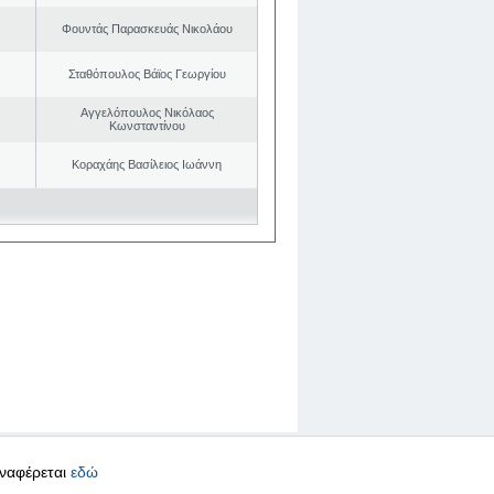
Φουντάς Παρασκευάς Νικολάου
Σταθόπουλος Βάϊος Γεωργίου
Αγγελόπουλος Νικόλαος
Κωνσταντίνου
Κοραχάης Βασίλειος Ιωάννη
αναφέρεται
εδώ