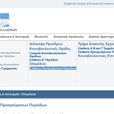
English
|
Français
|
Ελληνικά
|
Επικοινω
γάνωση & Λειτουργία
Βουλευτές
Διοικητική Οργάνωση
Διεθνείς Δραστηρι
Διάσκεψη Προέδρων
Τμήμα Διακοπής Εργ
Κοινοβουλευτικές Ομάδες
Σύνθεση Α Β και Γ Τμημά
Σύνθεση Προηγούμενων Π
τεία-Αρμοδιότητες
Γραφεία Κοινοβουλευτικών
Κοινοβουλευτικές Επι
τες Πρόεδροι
Ομάδων
Σύνθεση K' Περιόδου
Ολομέλεια
τες Αντιπρόεδροι
Σύνθεση Προηγούμενων Περιόδων
 Γραμματείς
:
 & Λειτουργία
Ολομέλεια
 Προηγούμενων Περιόδων