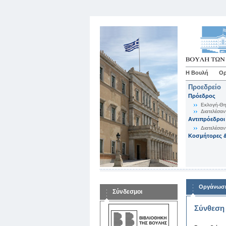
Η Βουλή
Ορ
Προεδρείο
Πρόεδρος
Εκλογή-Θη
Διατελέσαν
Αντιπρόεδροι
Διατελέσαν
Κοσμήτορες &
Οργάνωση
Σύνδεσμοι
Σύνθεση