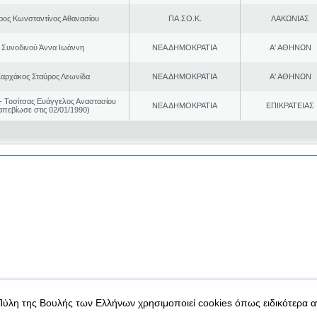
ρος Κωνσταντίνος Αθανασίου
ΠΑ.ΣΟ.Κ.
ΛΑΚΩΝΙΑΣ
Συνοδινού Άννα Ιωάννη
ΝΕΑ ΔΗΜΟΚΡΑΤΙΑ
Α' ΑΘΗΝΩΝ
αρχάκος Σταύρος Λεωνίδα
ΝΕΑ ΔΗΜΟΚΡΑΤΙΑ
Α' ΑΘΗΝΩΝ
 Τοσίτσας Ευάγγελος Αναστασίου
ΝΕΑ ΔΗΜΟΚΡΑΤΙΑ
ΕΠΙΚΡΑΤΕΙΑΣ
απεβίωσε στις 02/01/1990)
|
|
 δεδομένα
Ασφάλεια & Πρόσβαση
Πύλη της Βουλής των Ελλήνων χρησιμοποιεί cookies όπως ειδικότερα 