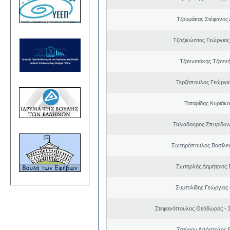
Τζουμάκας Στέφανος 
Τζιτζικώστας Γεώργιο
Τζαννετάκης Τζαννή
Τερζόπουλος Γεώργιο
Ταταρίδης Κυριάκο
Ταλιαδούρος Σπυρίδω
Σωτηρόπουλος Βασίλει
Σωτηρλής Δημήτριος
Συμπιλίδης Γεώργιο
Στεφανόπουλος Θεόδωρος - Σ
Σταύρου Απόστολος 