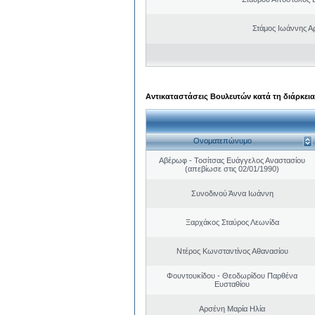
Στάμος Ιωάννης Α
Αντικαταστάσεις Βουλευτών κατά τη διάρκεια
Ονοματεπώνυμο
Αβέρωφ - Τοσίτσας Ευάγγελος Αναστασίου
(απεβίωσε στις 02/01/1990)
Συνοδινού Άννα Ιωάννη
Ξαρχάκος Σταύρος Λεωνίδα
Ντέρος Κωνσταντίνος Αθανασίου
Φουντουκίδου - Θεοδωρίδου Παρθένα
Ευσταθίου
Αρσένη Μαρία Ηλία