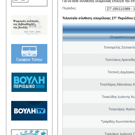
Για να δείτε συνθέσεις ολομέλειας επιλέξτε την ε
Περίοδος:
Τελευταία σύνθεση ολομέλειας ΣΤ' Περιόδου (0
Ονοματεπώνυμο
Τσιτσιμελής Στυλιαν
Τσιπλάκος Αριστείδ
Τσετινές Δημήτριο
Τσαλδάρης Αθανάσιος 
Τσακλίδης Ιωάννης Κ
Τσαγκάρης Φράνς
Τριαρίδης Κωνσταντίνο
Τραγάκης Ιωάννης 