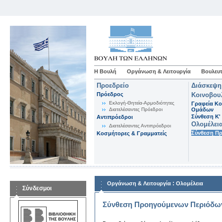
Η Βουλή
Οργάνωση & Λειτουργία
Βουλευτ
Προεδρείο
Διάσκεψη
Πρόεδρος
Κοινοβου
Εκλογή-Θητεία-Αρμοδιότητες
Γραφεία Κο
Διατελέσαντες Πρόεδροι
Ομάδων
Σύνθεση K'
Αντιπρόεδροι
Ολομέλει
Διατελέσαντες Αντιπρόεδροι
Σύνθεση Π
Κοσμήτορες & Γραμματείς
:
Οργάνωση & Λειτουργία
Ολομέλεια
Σύνδεσμοι
Σύνθεση Προηγούμενων Περιόδω