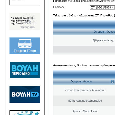
Για να δείτε συνθέσεις ολομέλειας επιλέξτε την ε
Περίοδος:
Τελευταία σύνθεση ολομέλειας ΣΤ' Περιόδου (0
Ονοματεπώνυμο
Αβέρωφ Ιωάννης 
Αντικαταστάσεις Βουλευτών κατά τη διάρκεια
Ονοματεπώνυμο
Ντέρος Κωνσταντίνος Αθανασίου
Μάτης Αθανάσιος Δημητρίου
Αρσένη Μαρία Ηλία