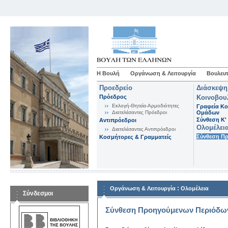
Η Βουλή
Οργάνωση & Λειτουργία
Βουλευτ
Προεδρείο
Διάσκεψη
Πρόεδρος
Κοινοβου
Εκλογή-Θητεία-Αρμοδιότητες
Γραφεία Κο
Διατελέσαντες Πρόεδροι
Ομάδων
Σύνθεση K'
Αντιπρόεδροι
Ολομέλει
Διατελέσαντες Αντιπρόεδροι
Σύνθεση Π
Κοσμήτορες & Γραμματείς
:
Οργάνωση & Λειτουργία
Ολομέλεια
Σύνδεσμοι
Σύνθεση Προηγούμενων Περιόδω