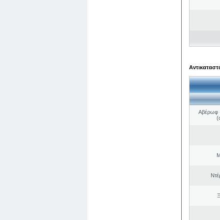
Αντικαταστά
Αβέρωφ -
(
Μ
Ντέ
Ξ