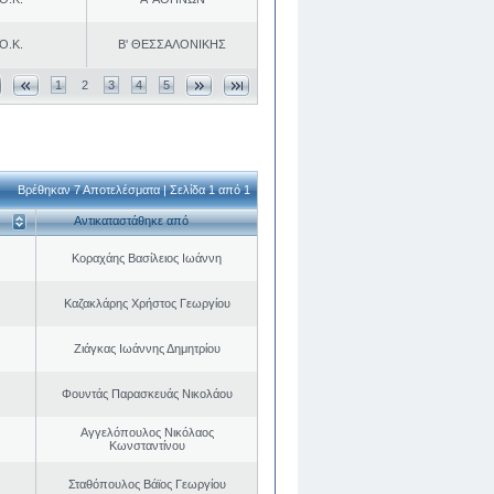
Ο.Κ.
Β' ΘΕΣΣΑΛΟΝΙΚΗΣ
1
2
3
4
5
Βρέθηκαν 7 Αποτελέσματα | Σελίδα 1 από 1
Αντικαταστάθηκε από
Κοραχάης Βασίλειος Ιωάννη
Καζακλάρης Χρήστος Γεωργίου
Ζιάγκας Ιωάννης Δημητρίου
Φουντάς Παρασκευάς Νικολάου
Αγγελόπουλος Νικόλαος
Κωνσταντίνου
Σταθόπουλος Βάϊος Γεωργίου