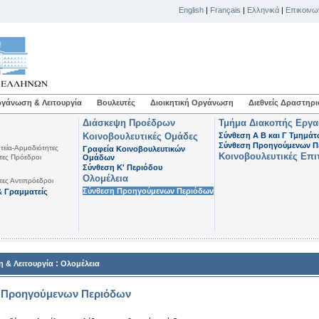
English
|
Français
|
Ελληνικά
|
Επικοινω
γάνωση & Λειτουργία
Βουλευτές
Διοικητική Οργάνωση
Διεθνείς Δραστηρι
Διάσκεψη Προέδρων
Τμήμα Διακοπής Εργ
Κοινοβουλευτικές Ομάδες
Σύνθεση Α Β και Γ Τμημά
Σύνθεση Προηγούμενων Π
τεία-Αρμοδιότητες
Γραφεία Κοινοβουλευτικών
Κοινοβουλευτικές Επι
τες Πρόεδροι
Ομάδων
Σύνθεση K' Περιόδου
Ολομέλεια
τες Αντιπρόεδροι
Σύνθεση Προηγούμενων Περιόδων
 Γραμματείς
:
 & Λειτουργία
Ολομέλεια
 Προηγούμενων Περιόδων