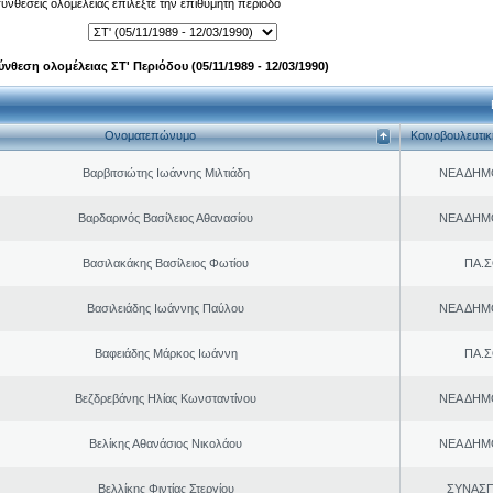
 συνθέσεις ολομέλειας επιλέξτε την επιθυμητή περίοδο
ύνθεση ολομέλειας ΣΤ' Περιόδου (05/11/1989 - 12/03/1990)
Ονοματεπώνυμο
Κοινοβουλευτι
Βαρβιτσιώτης Ιωάννης Μιλτιάδη
ΝΕΑ ΔΗΜ
Βαρδαρινός Βασίλειος Αθανασίου
ΝΕΑ ΔΗΜ
Βασιλακάκης Βασίλειος Φωτίου
ΠΑ.Σ
Βασιλειάδης Ιωάννης Παύλου
ΝΕΑ ΔΗΜ
Βαφειάδης Μάρκος Ιωάννη
ΠΑ.Σ
Βεζδρεβάνης Ηλίας Κωνσταντίνου
ΝΕΑ ΔΗΜ
Βελίκης Αθανάσιος Νικολάου
ΝΕΑ ΔΗΜ
Βελλίκης Φιντίας Στεργίου
ΣΥΝΑΣ