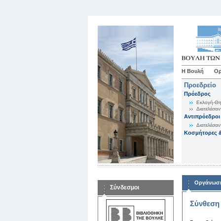
Η Βουλή
Ορ
Προεδρείο
Πρόεδρος
Εκλογή-Θη
Διατελέσαν
Αντιπρόεδροι
Διατελέσαν
Κοσμήτορες &
Οργάνωση
Σύνδεσμοι
Σύνθεση