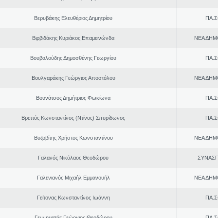
Βερυβάκης Ελευθέριος Δημητρίου
ΠΑ.Σ
Βιρβιδάκης Κυριάκος Επαμεινώνδα
ΝΕΑ ΔΗΜ
Βουβαλούδης Δημοσθένης Γεωργίου
ΠΑ.Σ
Βουλγαράκης Γεώργιος Αποστόλου
ΝΕΑ ΔΗΜ
Βουνάτσος Δημήτριος Φωκίωνα
ΠΑ.Σ
Βρεττός Κωνσταντίνος (Ντίνος) Σπυρίδωνος
ΠΑ.Σ
Βυζοβίτης Χρήστος Κωνσταντίνου
ΝΕΑ ΔΗΜ
Γαλανός Νικόλαος Θεοδώρου
ΣΥΝΑΣ
Γαλενιανός Μιχαήλ Εμμανουήλ
ΝΕΑ ΔΗΜ
Γείτονας Κωνσταντίνος Ιωάννη
ΠΑ.Σ
Γεννηματάς Γεώργιος Θεοδώρου
ΠΑ.Σ