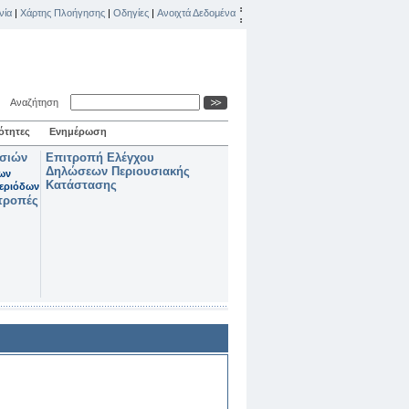
νία
|
Χάρτης Πλοήγησης
|
Οδηγίες
|
Ανοιχτά Δεδομένα
Αναζήτηση
ότητες
Ενημέρωση
ασιών
Επιτροπή Ελέγχου
Δηλώσεων Περιουσιακής
των
Κατάστασης
εριόδων
τροπές