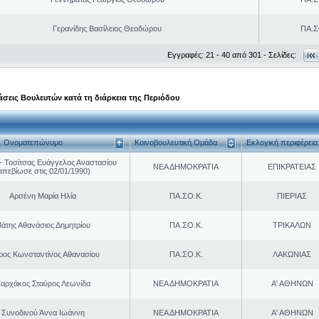
Γερανίδης Βασίλειος Θεοδώρου
ΠΑ.Σ
Εγγραφές: 21 - 40 από 301 - Σελίδες:
σεις Βουλευτών κατά τη διάρκεια της Περιόδου
Ονοματεπώνυμο
Κοινοβουλευτική Ομάδα
Εκλογική περιφέρεια
 Τοσίτσας Ευάγγελος Αναστασίου
ΝΕΑ ΔΗΜΟΚΡΑΤΙΑ
ΕΠΙΚΡΑΤΕΙΑΣ
απεβίωσε στις 02/01/1990)
Αρσένη Μαρία Ηλία
ΠΑ.ΣΟ.Κ.
ΠΙΕΡΙΑΣ
άτης Αθανάσιος Δημητρίου
ΠΑ.ΣΟ.Κ.
ΤΡΙΚΑΛΩΝ
ρος Κωνσταντίνος Αθανασίου
ΠΑ.ΣΟ.Κ.
ΛΑΚΩΝΙΑΣ
αρχάκος Σταύρος Λεωνίδα
ΝΕΑ ΔΗΜΟΚΡΑΤΙΑ
Α' ΑΘΗΝΩΝ
Συνοδινού Άννα Ιωάννη
ΝΕΑ ΔΗΜΟΚΡΑΤΙΑ
Α' ΑΘΗΝΩΝ