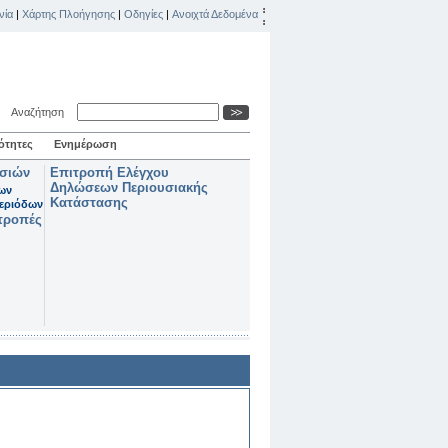
νία
|
Χάρτης Πλοήγησης
|
Οδηγίες
|
Ανοιχτά Δεδομένα
Αναζήτηση
ότητες
Ενημέρωση
ασιών
Επιτροπή Ελέγχου
Δηλώσεων Περιουσιακής
των
Κατάστασης
εριόδων
τροπές