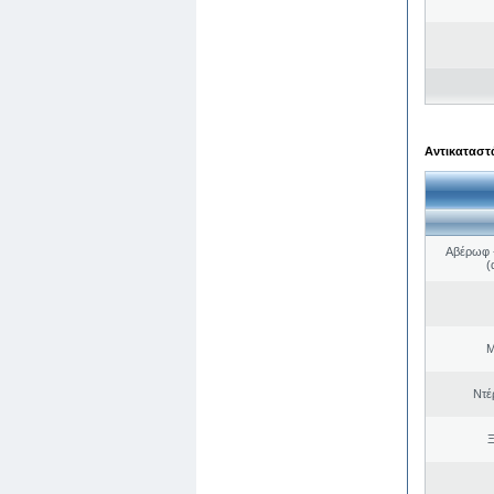
Αντικαταστά
Αβέρωφ -
(
Μ
Ντέ
Ξ