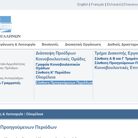
English
|
Français
|
Ελληνικά
|
Επικοινω
γάνωση & Λειτουργία
Βουλευτές
Διοικητική Οργάνωση
Διεθνείς Δραστηρι
Διάσκεψη Προέδρων
Τμήμα Διακοπής Εργ
Κοινοβουλευτικές Ομάδες
Σύνθεση Α Β και Γ Τμημά
Σύνθεση Προηγούμενων Π
τεία-Αρμοδιότητες
Γραφεία Κοινοβουλευτικών
Κοινοβουλευτικές Επι
τες Πρόεδροι
Ομάδων
Σύνθεση K' Περιόδου
Ολομέλεια
τες Αντιπρόεδροι
Σύνθεση Προηγούμενων Περιόδων
 Γραμματείς
:
 & Λειτουργία
Ολομέλεια
 Προηγούμενων Περιόδων