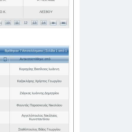
Ο.Κ.
ΛΕΣΒΟΥ
10
11
12
13
14
Βρέθηκαν 7 Αποτελέσματα | Σελίδα 1 από 1
Αντικαταστάθηκε από
Κοραχάης Βασίλειος Ιωάννη
Καζακλάρης Χρήστος Γεωργίου
Ζιάγκας Ιωάννης Δημητρίου
Φουντάς Παρασκευάς Νικολάου
Αγγελόπουλος Νικόλαος
Κωνσταντίνου
Σταθόπουλος Βάϊος Γεωργίου