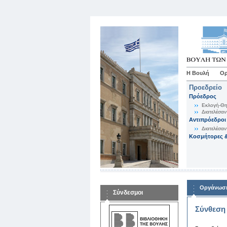
Η Βουλή
Ορ
Προεδρείο
Πρόεδρος
Εκλογή-Θη
Διατελέσαν
Αντιπρόεδροι
Διατελέσαν
Κοσμήτορες &
Οργάνωση
Σύνδεσμοι
Σύνθεση