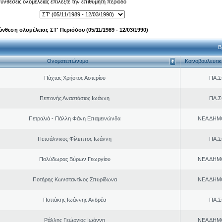
 συνθέσεις ολομέλειας επιλέξτε την επιθυμητή περίοδο
ύνθεση ολομέλειας ΣΤ' Περιόδου (05/11/1989 - 12/03/1990)
Β
Ονοματεπώνυμο
Κοινοβουλευτι
Πάχτας Χρήστος Αστερίου
ΠΑ.Σ
Πεπονής Αναστάσιος Ιωάννη
ΠΑ.Σ
Πετραλιά - Πάλλη Φάνη Επαμεινώνδα
ΝΕΑ ΔΗΜ
Πετσάλνικος Φίλιππος Ιωάννη
ΠΑ.Σ
Πολύδωρας Βύρων Γεωργίου
ΝΕΑ ΔΗΜ
Ποτήρης Κωνσταντίνος Σπυρίδωνα
ΝΕΑ ΔΗΜ
Ποττάκης Ιωάννης Ανδρέα
ΠΑ.Σ
Ράλλης Γεώργιος Ιωάννη
ΝΕΑ ΔΗΜ