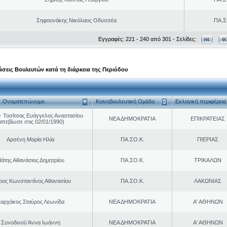
Σηφουνάκης Νικόλαος Οδυσσέα
ΠΑ.Σ
Εγγραφές: 221 - 240 από 301 - Σελίδες:
σεις Βουλευτών κατά τη διάρκεια της Περιόδου
Ονοματεπώνυμο
Κοινοβουλευτική Ομάδα
Εκλογική περιφέρεια
 Τοσίτσας Ευάγγελος Αναστασίου
ΝΕΑ ΔΗΜΟΚΡΑΤΙΑ
ΕΠΙΚΡΑΤΕΙΑΣ
απεβίωσε στις 02/01/1990)
Αρσένη Μαρία Ηλία
ΠΑ.ΣΟ.Κ.
ΠΙΕΡΙΑΣ
άτης Αθανάσιος Δημητρίου
ΠΑ.ΣΟ.Κ.
ΤΡΙΚΑΛΩΝ
ρος Κωνσταντίνος Αθανασίου
ΠΑ.ΣΟ.Κ.
ΛΑΚΩΝΙΑΣ
αρχάκος Σταύρος Λεωνίδα
ΝΕΑ ΔΗΜΟΚΡΑΤΙΑ
Α' ΑΘΗΝΩΝ
Συνοδινού Άννα Ιωάννη
ΝΕΑ ΔΗΜΟΚΡΑΤΙΑ
Α' ΑΘΗΝΩΝ