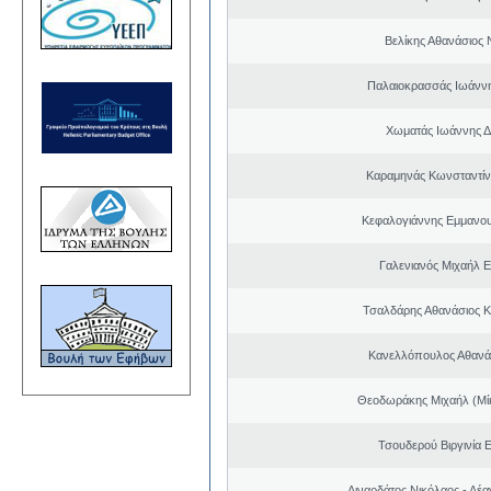
Βελίκης Αθανάσιος 
Παλαιοκρασσάς Ιωάννη
Χωματάς Ιωάννης Δ
Καραμηνάς Κωνσταντίν
Κεφαλογιάννης Εμμανου
Γαλενιανός Μιχαήλ 
Τσαλδάρης Αθανάσιος 
Κανελλόπουλος Αθανά
Θεοδωράκης Μιχαήλ (Μί
Τσουδερού Βιργινία 
Λιναρδάτος Νικόλαος - Λέ