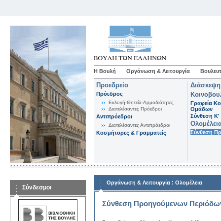
Η Βουλή
Οργάνωση & Λειτουργία
Βουλευτ
Προεδρείο
Διάσκεψη
Πρόεδρος
Κοινοβου
Εκλογή-Θητεία-Αρμοδιότητες
Γραφεία Κο
Διατελέσαντες Πρόεδροι
Ομάδων
Σύνθεση K'
Αντιπρόεδροι
Ολομέλει
Διατελέσαντες Αντιπρόεδροι
Σύνθεση Π
Κοσμήτορες & Γραμματείς
:
Οργάνωση & Λειτουργία
Ολομέλεια
Σύνδεσμοι
Σύνθεση Προηγούμενων Περιόδω