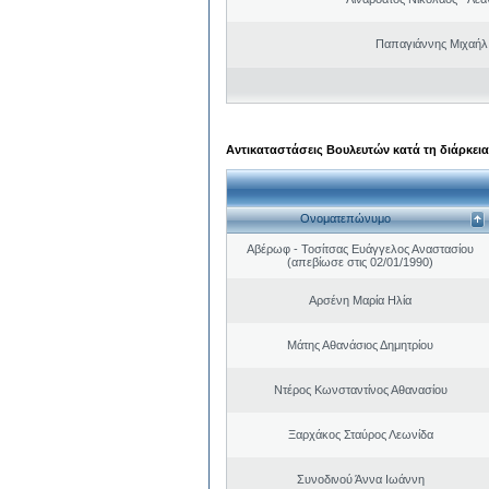
Παπαγιάννης Μιχαήλ
Αντικαταστάσεις Βουλευτών κατά τη διάρκεια
Ονοματεπώνυμο
Αβέρωφ - Τοσίτσας Ευάγγελος Αναστασίου
(απεβίωσε στις 02/01/1990)
Αρσένη Μαρία Ηλία
Μάτης Αθανάσιος Δημητρίου
Ντέρος Κωνσταντίνος Αθανασίου
Ξαρχάκος Σταύρος Λεωνίδα
Συνοδινού Άννα Ιωάννη