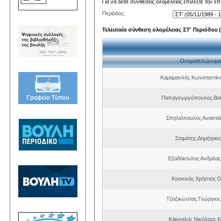
Για να δείτε συνθέσεις ολομέλειας επιλέξτε την ε
Περίοδος:
Τελευταία σύνθεση ολομέλειας ΣΤ' Περιόδου (0
Ονοματεπώνυμο
Καραμανλής Κωνσταντίν
Παπαγεωργόπουλος Βασί
Σπηλιόπουλος Αναστά
Σταμάτης Δημήτριο
Εξαδάκτυλος Ανδρέας
Κοσκινάς Χρήστος 
Τζιτζικώστας Γεώργιο
Κάκκαλος Νικόλαος 