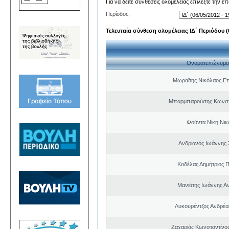
Για να δείτε συνθέσεις ολομέλειας επιλέξτε την ε
Περίοδος:
Τελευταία σύνθεση ολομέλειας ΙΔ΄ Περιόδου (0
Ονοματεπώνυμο
Μωραΐτης Νικόλαος Ε
Μπαρμπαρούσης Κωνστα
Φούντα Νίκη Νι
Ανδριανός Ιωάννης 
Κοδέλας Δημήτριος 
Μανιάτης Ιωάννης Α
Λυκουρέντζος Ανδρέ
Ζαχαριάς Κωνσταντίνο