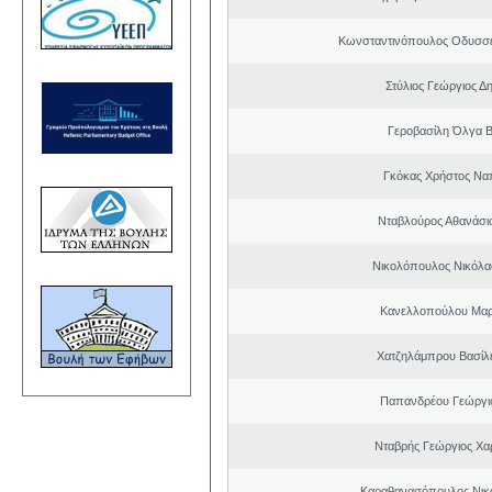
Κωνσταντινόπουλος Οδυσσέ
Στύλιος Γεώργιος Δ
Γεροβασίλη Όλγα Β
Γκόκας Χρήστος Να
Νταβλούρος Αθανάσιο
Νικολόπουλος Νικόλα
Κανελλοπούλου Μαρ
Χατζηλάμπρου Βασίλ
Παπανδρέου Γεώργι
Νταβρής Γεώργιος Χ
Καραθανασόπουλος Νικ