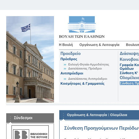
Η Βουλή
Οργάνωση & Λειτουργία
Βουλευτ
Προεδρείο
Διάσκεψη
Πρόεδρος
Κοινοβου
Εκλογή-Θητεία-Αρμοδιότητες
Γραφεία Κο
Διατελέσαντες Πρόεδροι
Ομάδων
Σύνθεση K'
Αντιπρόεδροι
Ολομέλει
Διατελέσαντες Αντιπρόεδροι
Σύνθεση Π
Κοσμήτορες & Γραμματείς
:
Οργάνωση & Λειτουργία
Ολομέλεια
Σύνδεσμοι
Σύνθεση Προηγούμενων Περιόδω