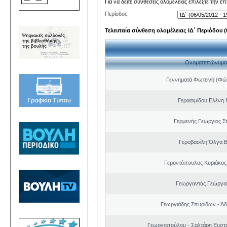
Για να δείτε συνθέσεις ολομέλειας επιλέξτε την ε
Περίοδος:
Τελευταία σύνθεση ολομέλειας ΙΔ΄ Περιόδου (0
Ονοματεπώνυμο
Γεννηματά Φωτεινή (Φώ
Γερασιμίδου Ελένη 
Γερμενής Γεώργιος 
Γεροβασίλη Όλγα Β
Γεροντόπουλος Κυριάκος
Γεωργαντάς Γεώργι
Γεωργιάδης Σπυρίδων - Άδ
Γεωργοπούλου - Σαλτάρη Ευστα