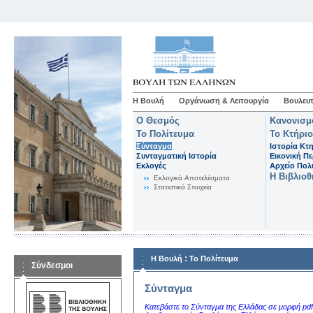
Η Βουλή
Οργάνωση & Λειτουργία
Βουλευτ
Ο Θεσμός
Κανονισμ
Το Πολίτευμα
Το Κτήριο
Σύνταγμα
Ιστορία Κτ
Συνταγματική Ιστορία
Εικονική Π
Εκλογές
Αρχείο Πο
Η Βιβλιο
Eκλογικά Aποτελέσματα
Στατιστικά Στοιχεία
:
Η Βουλή
Το Πολίτευμα
Σύνδεσμοι
Σύνταγμα
Κατεβάστε το Σύνταγμα της Ελλάδας σε μορφή pdf