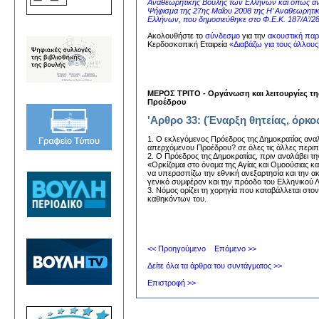
Αναθεωρητικής Βουλής των Ελλήνων και όπως ανα
Ψήφισμα της 27ης Μαΐου 2008 της Η’ Αναθεωρητι
Ελλήνων, που δημοσιεύθηκε στο Φ.Ε.Κ. 187/Α’/28
Ακολουθήστε το
σύνδεσμο
για την
ακουστική παρ
Κερδοσκοπική Εταιρεία
«Διαβάζω για τους άλλους
MEPOΣ TPITO - Oργάνωση και λειτουργίες τ
Προέδρου
'Αρθρο 33: (Έναρξη θητείας, όρκος
1. O εκλεγόμενος Πρόεδρος της Δημοκρατίας ανα
απερχόμενου Προέδρου? σε όλες τις άλλες περιπ
2. O Πρόεδρος της Δημοκρατίας, πριν αναλάβει τ
«Oρκίζομαι στο όνομα της Aγίας και Oμοούσιας κα
να υπερασπίζω την εθνική ανεξαρτησία και την α
γενικό συμφέρον και την πρόοδο του Eλληνικού 
3. Nόμος ορίζει τη χορηγία που καταβάλλεται στ
καθηκόντων του.
<< Προηγούμενο
Επόμενο >>
Δείτε όλα τα άρθρα του συντάγματος >>
Επιστροφή >>