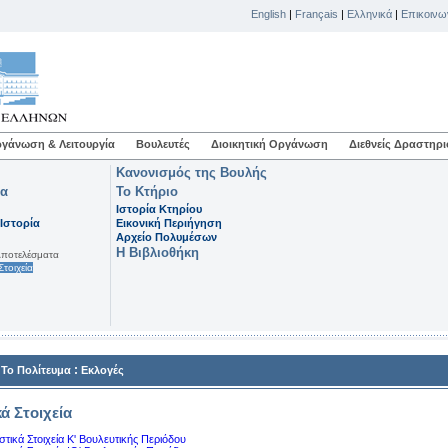
English
|
Français
|
Ελληνικά
|
Επικοινω
γάνωση & Λειτουργία
Βουλευτές
Διοικητική Οργάνωση
Διεθνείς Δραστηρι
Κανονισμός της Βουλής
μα
Το Κτήριο
Ιστορία Κτηρίου
Ιστορία
Εικονική Περιήγηση
Αρχείο Πολυμέσων
Η Βιβλιοθήκη
Aποτελέσματα
Στοιχεία
:
:
Το Πολίτευμα
Εκλογές
κά Στοιχεία
ιστικά Στοιχεία Κ' Βουλευτικής Περιόδου