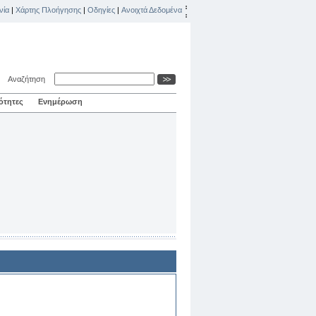
νία
|
Χάρτης Πλοήγησης
|
Οδηγίες
|
Ανοιχτά Δεδομένα
Αναζήτηση
ότητες
Ενημέρωση