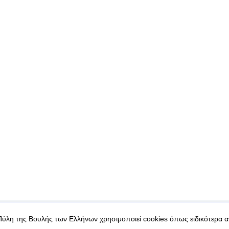
|
|
 δεδομένα
Ασφάλεια & Πρόσβαση
Πύλη της Βουλής των Ελλήνων χρησιμοποιεί cookies όπως ειδικότερα 