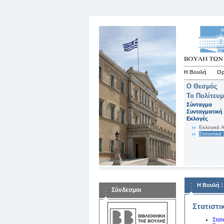
Η Βουλή
Ορ
Ο Θεσμός
Το Πολίτευ
Σύνταγμα
Συνταγματική 
Εκλογές
Eκλογικά 
Στατιστικά 
Η Βουλή
Σύνδεσμοι
Στατιστι
Στατ