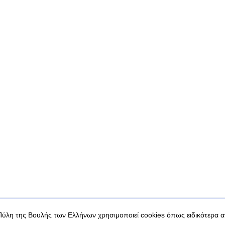
|
|
 δεδομένα
Ασφάλεια & Πρόσβαση
Πύλη της Βουλής των Ελλήνων χρησιμοποιεί cookies όπως ειδικότερα 