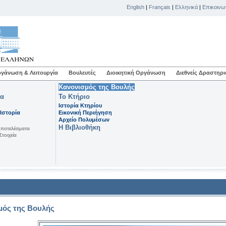
English
|
Français
|
Ελληνικά
|
Επικοινω
γάνωση & Λειτουργία
Βουλευτές
Διοικητική Οργάνωση
Διεθνείς Δραστηρι
Κανονισμός της Βουλής
μα
Το Κτήριο
Ιστορία Κτηρίου
Ιστορία
Εικονική Περιήγηση
Αρχείο Πολυμέσων
Η Βιβλιοθήκη
Aποτελέσματα
Στοιχεία
μός της Βουλής