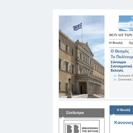
Η Βουλή
Ορ
Ο Θεσμός
Το Πολίτευ
Σύνταγμα
Συνταγματική 
Εκλογές
Eκλογικά 
Στατιστικά 
Η Βουλή
Σύνδεσμοι
Κανονισ