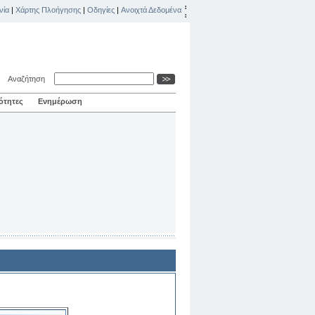
νία
|
Χάρτης Πλοήγησης
|
Οδηγίες
|
Ανοιχτά Δεδομένα
Αναζήτηση
ότητες
Ενημέρωση