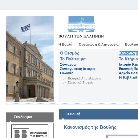
Η Βουλή
Οργάνωση & Λειτουργία
Βουλευτ
Ο Θεσμός
Κανονισμ
Το Πολίτευμα
Το Κτήριο
Σύνταγμα
Ιστορία Κτ
Συνταγματική Ιστορία
Εικονική Π
Εκλογές
Αρχείο Πο
Η Βιβλιο
Eκλογικά Aποτελέσματα
Στατιστικά Στοιχεία
Η Βουλή
Σύνδεσμοι
Κανονισμός της Βουλής