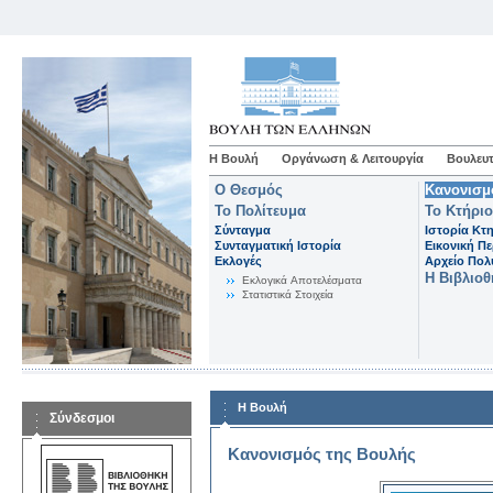
Η Βουλή
Οργάνωση & Λειτουργία
Βουλευτ
Ο Θεσμός
Κανονισμ
Το Πολίτευμα
Το Κτήριο
Σύνταγμα
Ιστορία Κτ
Συνταγματική Ιστορία
Εικονική Π
Εκλογές
Αρχείο Πο
Η Βιβλιο
Eκλογικά Aποτελέσματα
Στατιστικά Στοιχεία
Η Βουλή
Σύνδεσμοι
Κανονισμός της Βουλής