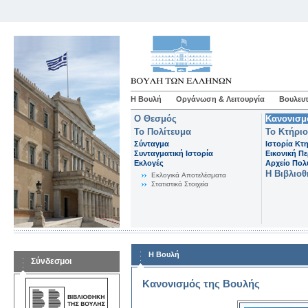
Η Βουλή
Οργάνωση & Λειτουργία
Βουλευτ
Ο Θεσμός
Κανονισμ
Το Πολίτευμα
Το Κτήριο
Σύνταγμα
Ιστορία Κτ
Συνταγματική Ιστορία
Εικονική Π
Εκλογές
Αρχείο Πο
Η Βιβλιο
Eκλογικά Aποτελέσματα
Στατιστικά Στοιχεία
Η Βουλή
Σύνδεσμοι
Κανονισμός της Βουλής