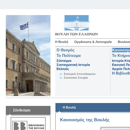
Η Βουλή
Οργάνωση & Λειτουργία
Βουλευτ
Ο Θεσμός
Κανονισμ
Το Πολίτευμα
Το Κτήριο
Σύνταγμα
Ιστορία Κτ
Συνταγματική Ιστορία
Εικονική Π
Εκλογές
Αρχείο Πο
Η Βιβλιο
Eκλογικά Aποτελέσματα
Στατιστικά Στοιχεία
Η Βουλή
Σύνδεσμοι
Κανονισμός της Βουλής