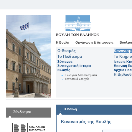
Η Βουλή
Οργάνωση & Λειτουργία
Βουλευτ
Ο Θεσμός
Κανονισμ
Το Πολίτευμα
Το Κτήριο
Σύνταγμα
Ιστορία Κτ
Συνταγματική Ιστορία
Εικονική Π
Εκλογές
Αρχείο Πο
Η Βιβλιο
Eκλογικά Aποτελέσματα
Στατιστικά Στοιχεία
Η Βουλή
Σύνδεσμοι
Κανονισμός της Βουλής