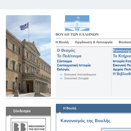
Η Βουλή
Οργάνωση & Λειτουργία
Βουλευτ
Ο Θεσμός
Κανονισμ
Το Πολίτευμα
Το Κτήριο
Σύνταγμα
Ιστορία Κτ
Συνταγματική Ιστορία
Εικονική Π
Εκλογές
Αρχείο Πο
Η Βιβλιο
Eκλογικά Aποτελέσματα
Στατιστικά Στοιχεία
Η Βουλή
Σύνδεσμοι
Κανονισμός της Βουλής