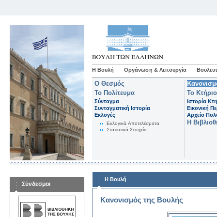
Η Βουλή
Οργάνωση & Λειτουργία
Βουλευτ
Ο Θεσμός
Κανονισμ
Το Πολίτευμα
Το Κτήριο
Σύνταγμα
Ιστορία Κτ
Συνταγματική Ιστορία
Εικονική Π
Εκλογές
Αρχείο Πο
Η Βιβλιο
Eκλογικά Aποτελέσματα
Στατιστικά Στοιχεία
Η Βουλή
Σύνδεσμοι
Κανονισμός της Βουλής