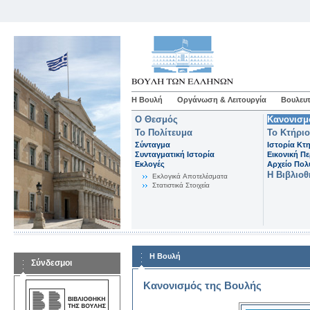
Η Βουλή
Οργάνωση & Λειτουργία
Βουλευτ
Ο Θεσμός
Κανονισμ
Το Πολίτευμα
Το Κτήριο
Σύνταγμα
Ιστορία Κτ
Συνταγματική Ιστορία
Εικονική Π
Εκλογές
Αρχείο Πο
Η Βιβλιο
Eκλογικά Aποτελέσματα
Στατιστικά Στοιχεία
Η Βουλή
Σύνδεσμοι
Κανονισμός της Βουλής