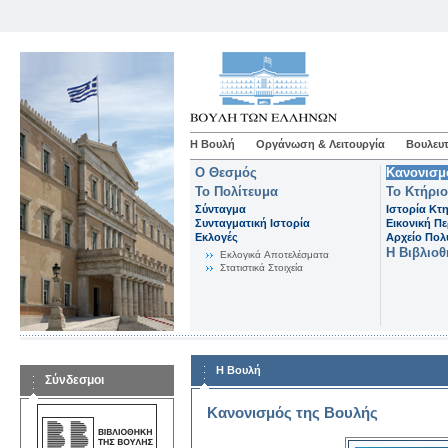
Η Βουλή
Οργάνωση & Λειτουργία
Βουλευτ
Ο Θεσμός
Κανονισμ
Το Πολίτευμα
Το Κτήριο
Σύνταγμα
Ιστορία Κτ
Συνταγματική Ιστορία
Εικονική Π
Εκλογές
Αρχείο Πο
Η Βιβλιο
Eκλογικά Aποτελέσματα
Στατιστικά Στοιχεία
Η Βουλή
Σύνδεσμοι
Κανονισμός της Βουλής