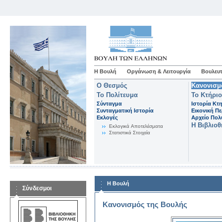
Η Βουλή
Οργάνωση & Λειτουργία
Βουλευτ
Ο Θεσμός
Κανονισμ
Το Πολίτευμα
Το Κτήριο
Σύνταγμα
Ιστορία Κτ
Συνταγματική Ιστορία
Εικονική Π
Εκλογές
Αρχείο Πο
Η Βιβλιο
Eκλογικά Aποτελέσματα
Στατιστικά Στοιχεία
Η Βουλή
Σύνδεσμοι
Κανονισμός της Βουλής