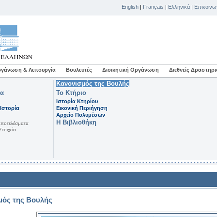
English
|
Français
|
Ελληνικά
|
Επικοινω
γάνωση & Λειτουργία
Βουλευτές
Διοικητική Οργάνωση
Διεθνείς Δραστηρι
Κανονισμός της Βουλής
μα
Το Κτήριο
Ιστορία Κτηρίου
Ιστορία
Εικονική Περιήγηση
Αρχείο Πολυμέσων
Η Βιβλιοθήκη
Aποτελέσματα
Στοιχεία
μός της Βουλής