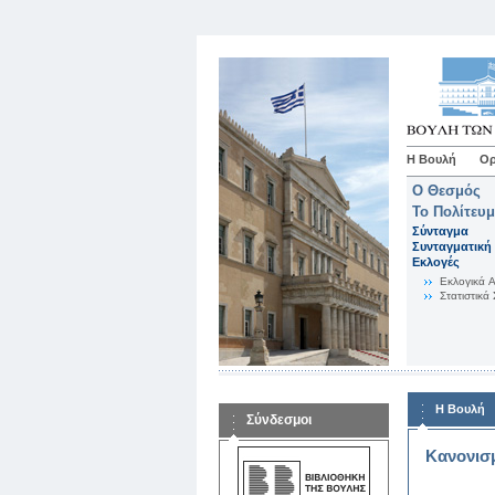
Η Βουλή
Ορ
Ο Θεσμός
Το Πολίτευ
Σύνταγμα
Συνταγματική 
Εκλογές
Eκλογικά 
Στατιστικά 
Η Βουλή
Σύνδεσμοι
Κανονισ