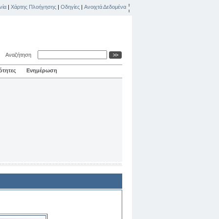
νία
|
Χάρτης Πλοήγησης
|
Οδηγίες
|
Ανοιχτά Δεδομένα
Αναζήτηση
ότητες
Ενημέρωση