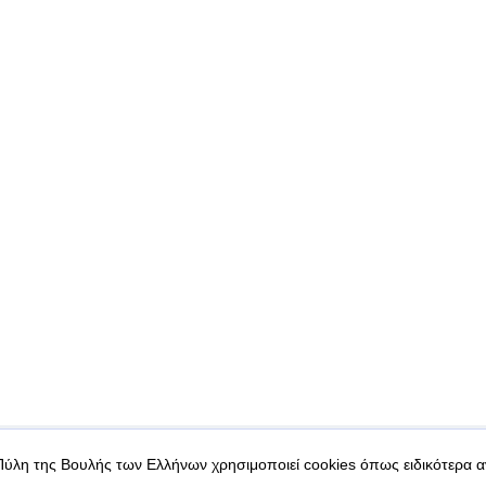
|
|
 δεδομένα
Ασφάλεια & Πρόσβαση
Πύλη της Βουλής των Ελλήνων χρησιμοποιεί cookies όπως ειδικότερα 