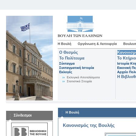
Η Βουλή
Οργάνωση & Λειτουργία
Βουλευτ
Ο Θεσμός
Κανονισμ
Το Πολίτευμα
Το Κτήριο
Σύνταγμα
Ιστορία Κτ
Συνταγματική Ιστορία
Εικονική Π
Εκλογές
Αρχείο Πο
Η Βιβλιο
Eκλογικά Aποτελέσματα
Στατιστικά Στοιχεία
Η Βουλή
Σύνδεσμοι
Κανονισμός της Βουλής