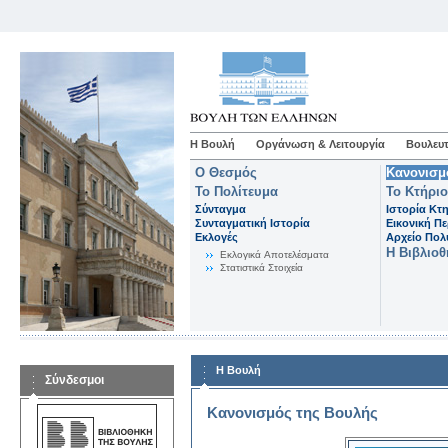
Η Βουλή
Οργάνωση & Λειτουργία
Βουλευτ
Ο Θεσμός
Κανονισμ
Το Πολίτευμα
Το Κτήριο
Σύνταγμα
Ιστορία Κτ
Συνταγματική Ιστορία
Εικονική Π
Εκλογές
Αρχείο Πο
Η Βιβλιο
Eκλογικά Aποτελέσματα
Στατιστικά Στοιχεία
Η Βουλή
Σύνδεσμοι
Κανονισμός της Βουλής