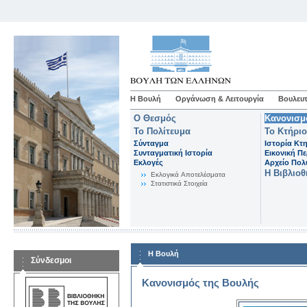
Η Βουλή
Οργάνωση & Λειτουργία
Βουλευτ
Ο Θεσμός
Κανονισμ
Το Πολίτευμα
Το Κτήριο
Σύνταγμα
Ιστορία Κτ
Συνταγματική Ιστορία
Εικονική Π
Εκλογές
Αρχείο Πο
Η Βιβλιο
Eκλογικά Aποτελέσματα
Στατιστικά Στοιχεία
Η Βουλή
Σύνδεσμοι
Κανονισμός της Βουλής