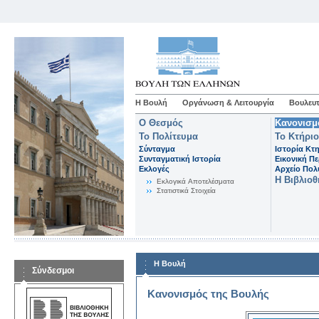
Η Βουλή
Οργάνωση & Λειτουργία
Βουλευτ
Ο Θεσμός
Κανονισμ
Το Πολίτευμα
Το Κτήριο
Σύνταγμα
Ιστορία Κτ
Συνταγματική Ιστορία
Εικονική Π
Εκλογές
Αρχείο Πο
Η Βιβλιο
Eκλογικά Aποτελέσματα
Στατιστικά Στοιχεία
Η Βουλή
Σύνδεσμοι
Κανονισμός της Βουλής