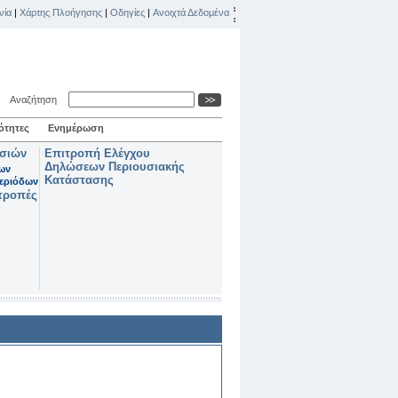
νία
|
Χάρτης Πλοήγησης
|
Οδηγίες
|
Ανοιχτά Δεδομένα
Αναζήτηση
ότητες
Ενημέρωση
ασιών
Επιτροπή Ελέγχου
Δηλώσεων Περιουσιακής
των
Κατάστασης
εριόδων
τροπές