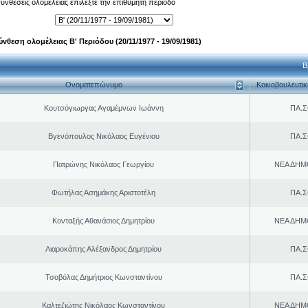
 συνθέσεις ολομέλειας επιλέξτε την επιθυμητή περίοδο
ύνθεση ολομέλειας Β' Περιόδου (20/11/1977 - 19/09/1981)
Β
Ονοματεπώνυμο
Κοινοβουλευτι
Κουτσόγιωργας Αγαμέμνων Ιωάννη
ΠΑ.Σ
Βγενόπουλος Νικόλαος Ευγένιου
ΠΑ.Σ
Πατρώνης Νικόλαος Γεωργίου
ΝΕΑ ΔΗΜ
Φωτήλας Ασημάκης Αριστοτέλη
ΠΑ.Σ
Κονταξής Αθανάσιος Δημητρίου
ΝΕΑ ΔΗΜ
Λιαροκάπης Αλέξανδρος Δημητρίου
ΠΑ.Σ
Τσοβόλας Δημήτριος Κωνσταντίνου
ΠΑ.Σ
Καλτεζιώτης Νικόλαος Κωνσταντίνου
ΝΕΑ ΔΗΜ