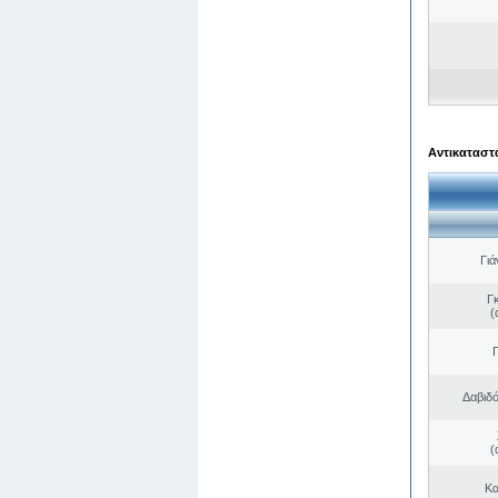
Αντικαταστά
Γιά
Γ
(
Δαβιδ
(
Κα