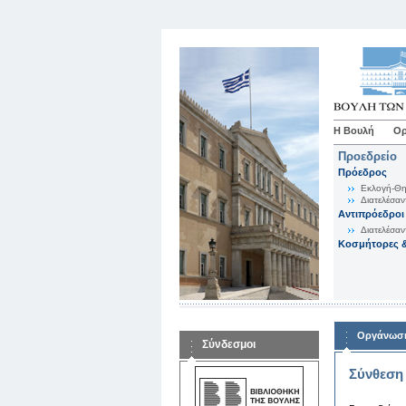
Η Βουλή
Ορ
Προεδρείο
Πρόεδρος
Εκλογή-Θη
Διατελέσαν
Αντιπρόεδροι
Διατελέσαν
Κοσμήτορες &
Οργάνωση
Σύνδεσμοι
Σύνθεση