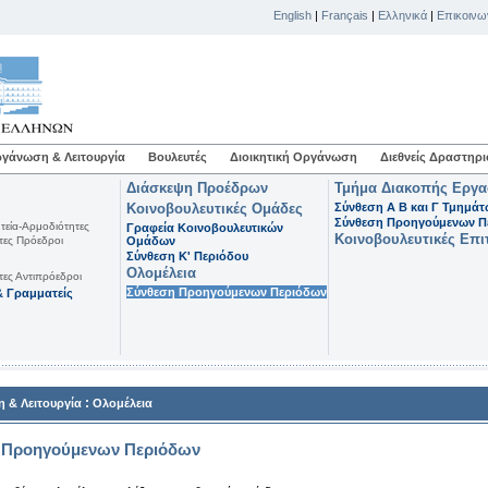
English
|
Français
|
Ελληνικά
|
Επικοινω
γάνωση & Λειτουργία
Βουλευτές
Διοικητική Οργάνωση
Διεθνείς Δραστηρι
Διάσκεψη Προέδρων
Τμήμα Διακοπής Εργ
Κοινοβουλευτικές Ομάδες
Σύνθεση Α Β και Γ Τμημά
Σύνθεση Προηγούμενων Π
τεία-Αρμοδιότητες
Γραφεία Κοινοβουλευτικών
Κοινοβουλευτικές Επι
τες Πρόεδροι
Ομάδων
Σύνθεση K' Περιόδου
Ολομέλεια
τες Αντιπρόεδροι
Σύνθεση Προηγούμενων Περιόδων
 Γραμματείς
:
 & Λειτουργία
Ολομέλεια
 Προηγούμενων Περιόδων