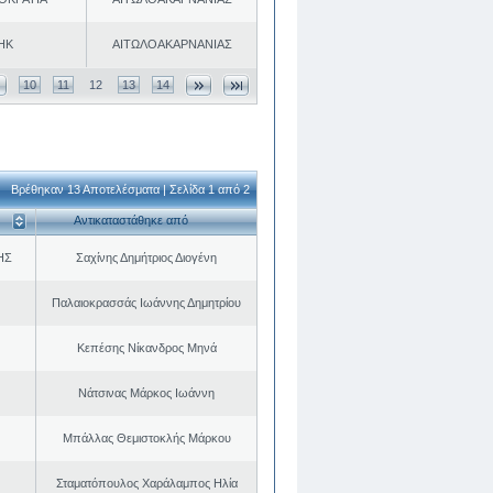
ΗΚ
ΑΙΤΩΛΟΑΚΑΡΝΑΝΙΑΣ
10
11
12
13
14
Βρέθηκαν 13 Αποτελέσματα | Σελίδα 1 από 2
Αντικαταστάθηκε από
ΗΣ
Σαχίνης Δημήτριος Διογένη
Παλαιοκρασσάς Ιωάννης Δημητρίου
Κεπέσης Νίκανδρος Μηνά
Νάτσινας Μάρκος Ιωάννη
Μπάλλας Θεμιστοκλής Μάρκου
Σταματόπουλος Χαράλαμπος Ηλία