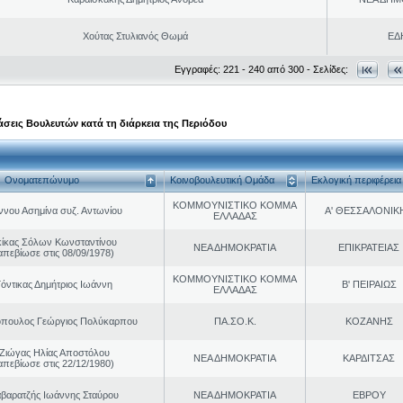
Χούτας Στυλιανός Θωμά
ΕΔ
Εγγραφές: 221 - 240 από 300 - Σελίδες:
σεις Βουλευτών κατά τη διάρκεια της Περιόδου
Ονοματεπώνυμο
Κοινοβουλευτική Ομάδα
Εκλογική περιφέρεια
ΚΟΜΜΟΥΝΙΣΤΙΚΟ ΚΟΜΜΑ
ννου Ασημίνα συζ. Αντωνίου
Α' ΘΕΣΣΑΛΟΝΙΚ
ΕΛΛΑΔΑΣ
κίκας Σόλων Κωνσταντίνου
ΝΕΑ ΔΗΜΟΚΡΑΤΙΑ
ΕΠΙΚΡΑΤΕΙΑΣ
απεβίωσε στις 08/09/1978)
ΚΟΜΜΟΥΝΙΣΤΙΚΟ ΚΟΜΜΑ
Γόντικας Δημήτριος Ιωάννη
Β' ΠΕΙΡΑΙΩΣ
ΕΛΛΑΔΑΣ
όπουλος Γεώργιος Πολύκαρπου
ΠΑ.ΣΟ.Κ.
ΚΟΖΑΝΗΣ
Ζιώγας Ηλίας Αποστόλου
ΝΕΑ ΔΗΜΟΚΡΑΤΙΑ
ΚΑΡΔΙΤΣΑΣ
απεβίωσε στις 22/12/1980)
βαρατζής Ιωάννης Σταύρου
ΝΕΑ ΔΗΜΟΚΡΑΤΙΑ
ΕΒΡΟΥ