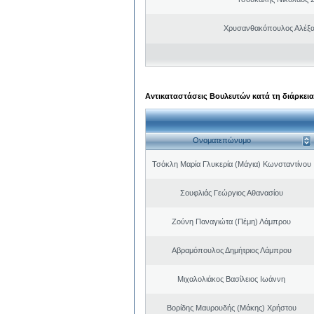
Χρυσανθακόπουλος Αλέξα
Αντικαταστάσεις Βουλευτών κατά τη διάρκεια
Ονοματεπώνυμο
Τσόκλη Μαρία Γλυκερία (Μάγια) Κωνσταντίνου
Σουφλιάς Γεώργιος Αθανασίου
Ζούνη Παναγιώτα (Πέμη) Λάμπρου
Αβραμόπουλος Δημήτριος Λάμπρου
Μιχαλολιάκος Βασίλειος Ιωάννη
Βορίδης Μαυρουδής (Μάκης) Χρήστου