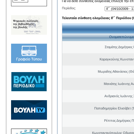
Για να δείτε συνθέσεις ολομέλειας επιλέξτε την ε
Περίοδος:
Τελευταία σύνθεση ολομέλειας ΙΓ΄ Περιόδου (0
Ονοματεπώνυμο
Σταμάτης Δημήτριος
Καραγκούνης Κωνσταντ
Μωραΐτης Αθανάσιος (Θ
Μανιάτης Ιωάννης Α
Ανδριανός Ιωάννης 
Παπαδημητρίου Ελισάβετ (
Ρέππας Δημήτριος 
Κωνσταντινόπουλος Οδυσσέ