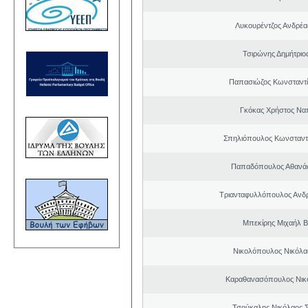
Λυκουρέντζος Ανδρέ
Τσιρώνης Δημήτριο
Παπασιώζος Κωνσταντί
Γκόκας Χρήστος Να
Σπηλιόπουλος Κωνσταντ
Παπαδόπουλος Αθανάσ
Τριανταφυλλόπουλος Ανδ
Μπεκίρης Μιχαήλ Β
Νικολόπουλος Νικόλα
Καραθανασόπουλος Νικ
Τσούκαλης Νικόλαος 