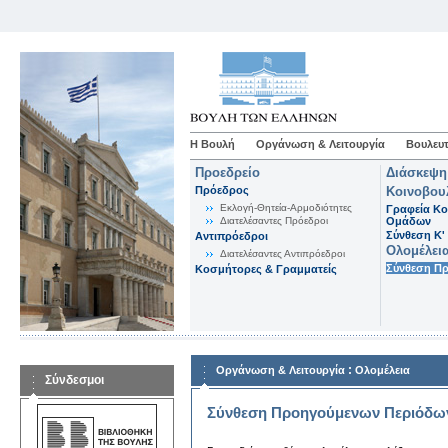
Η Βουλή
Οργάνωση & Λειτουργία
Βουλευτ
Προεδρείο
Διάσκεψη
Πρόεδρος
Κοινοβου
Εκλογή-Θητεία-Αρμοδιότητες
Γραφεία Κο
Διατελέσαντες Πρόεδροι
Ομάδων
Σύνθεση K'
Αντιπρόεδροι
Ολομέλει
Διατελέσαντες Αντιπρόεδροι
Σύνθεση Π
Κοσμήτορες & Γραμματείς
:
Οργάνωση & Λειτουργία
Ολομέλεια
Σύνδεσμοι
Σύνθεση Προηγούμενων Περιόδω