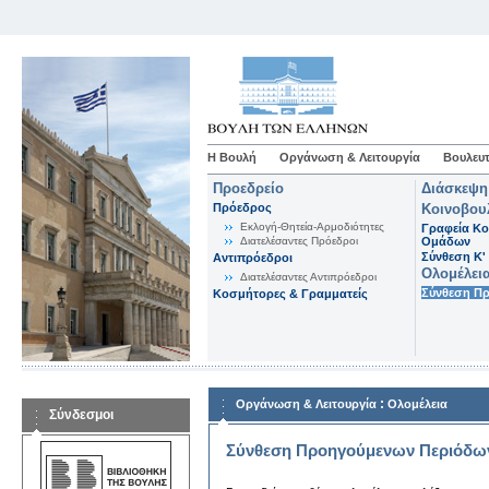
Η Βουλή
Οργάνωση & Λειτουργία
Βουλευτ
Προεδρείο
Διάσκεψη
Πρόεδρος
Κοινοβου
Εκλογή-Θητεία-Αρμοδιότητες
Γραφεία Κο
Διατελέσαντες Πρόεδροι
Ομάδων
Σύνθεση K'
Αντιπρόεδροι
Ολομέλει
Διατελέσαντες Αντιπρόεδροι
Σύνθεση Π
Κοσμήτορες & Γραμματείς
:
Οργάνωση & Λειτουργία
Ολομέλεια
Σύνδεσμοι
Σύνθεση Προηγούμενων Περιόδω