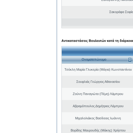
Σακοράφα Σοφία
Αντικαταστάσεις Βουλευτών κατά τη διάρκεια
Ονοματεπώνυμο
Τσόκλη Μαρία Γλυκερία (Μάγια) Κωνσταντίνου
Σουφλιάς Γεώργιος Αθανασίου
Ζούνη Παναγιώτα (Πέμη) Λάμπρου
Αβραμόπουλος Δημήτριος Λάμπρου
Μιχαλολιάκος Βασίλειος Ιωάννη
Βορίδης Μαυρουδής (Μάκης) Χρήστου