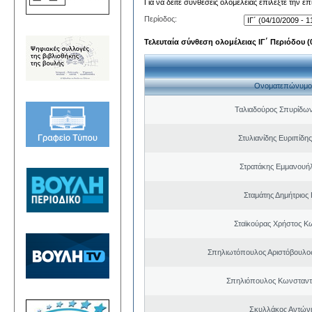
Για να δείτε συνθέσεις ολομέλειας επιλέξτε την ε
Περίοδος:
Τελευταία σύνθεση ολομέλειας ΙΓ΄ Περιόδου (0
Ονοματεπώνυμο
Ταλιαδούρος Σπυρίδω
Στυλιανίδης Ευριπίδη
Στρατάκης Εμμανουή
Σταμάτης Δημήτριος
Σταϊκούρας Χρήστος Κ
Σπηλιωτόπουλος Αριστόβουλος
Σπηλιόπουλος Κωνσταντ
Σκυλλάκος Αντώνι