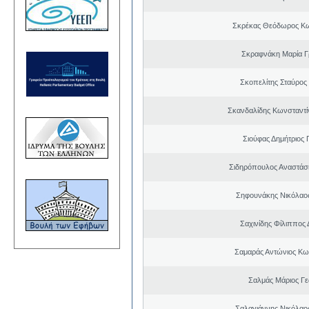
Σκρέκας Θεόδωρος Κω
Σκραφνάκη Μαρία Γ
Σκοπελίτης Σταύρος
Σκανδαλίδης Κωνσταντί
Σιούφας Δημήτριος 
Σιδηρόπουλος Αναστάσ
Σηφουνάκης Νικόλαο
Σαχινίδης Φίλιππος 
Σαμαράς Αντώνιος Κω
Σαλμάς Μάριος Γ
Σαλαγιάννης Νικόλαος